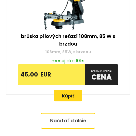
brúska pílových reťazí 108mm, 85 W s
brzdou
108mm, 85W, s brzdou
menej ako 10ks
BEZKONKURENČNÍ
45,00
EUR
CENA
Kúpiť
Načítať ďalšie