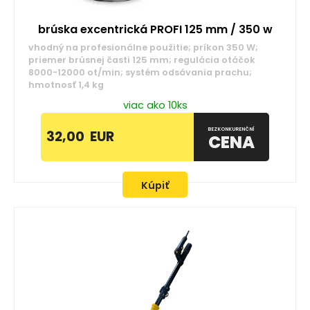
brúska excentrická PROFI 125 mm / 350 w
vhodný na profesionálne použitie; príkon 350 W;
priemer brúsnej časti 125 mm; regulácia otáčok
8000-12000 ot/min; systém odsávania prachu;
hmotnosť 1,4 kg
viac ako 10ks
BEZKONKURENČNÍ
32,00
EUR
CENA
Kúpiť