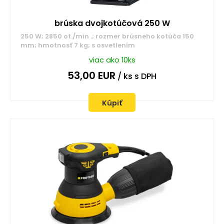
brúska dvojkotúčová 250 W
250 W; 2850 ot./min .; rozmer brúsneho kotúča 150
mm; hmotnosť 7 kg; s osvetlením
viac ako 10ks
53,00
EUR
/ ks
s DPH
Kúpiť