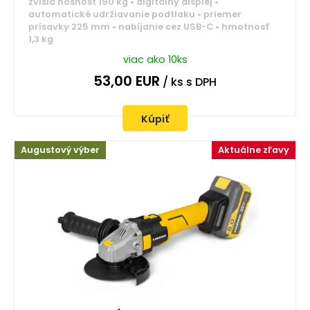
zvislá nosnosť 190 kg • digitálny displej •
automatické udržiavanie podtlaku • priemer
prísavky 225 mm • nabíjanie cez USB-C • hmotnosť
1,3 kg
viac ako 10ks
53,00
EUR
/ ks
s DPH
Kúpiť
Augustový výber
Aktuálne zľavy