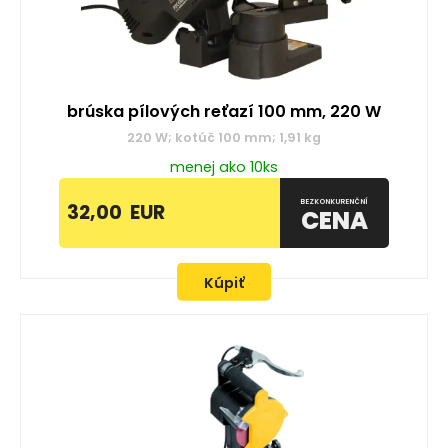
brúska pílových reťazí 100 mm, 220 W
220 W; kotúč 100 mm; 1,91 kg
menej ako 10ks
BEZKONKURENČNÍ
32,00
EUR
CENA
Kúpiť