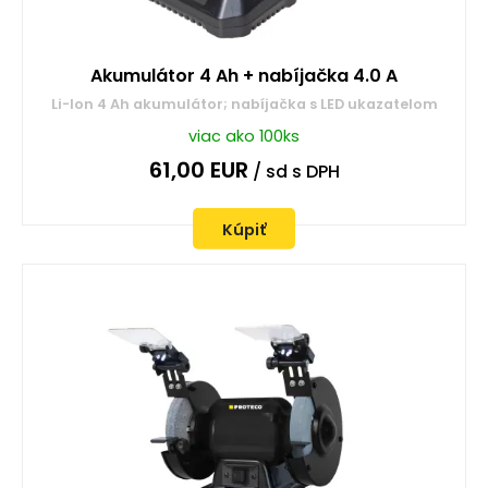
Akumulátor 4 Ah + nabíjačka 4.0 A
Li-Ion 4 Ah akumulátor; nabíjačka s LED ukazatelom
viac ako 100ks
61,00
EUR
/ sd
s DPH
Kúpiť