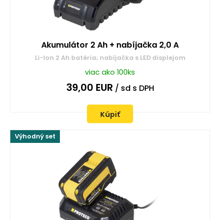
Akumulátor 2 Ah + nabíjačka 2,0 A
Li-Ion 2 Ah batéria; nabíjačka s LED displejom
viac ako 100ks
39,00
EUR
/ sd
s DPH
Kúpiť
Výhodný set