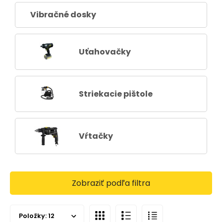
Vibračné dosky
Uťahovačky
Striekacie pištole
Vŕtačky
Zobraziť podľa filtra
Položky:
12