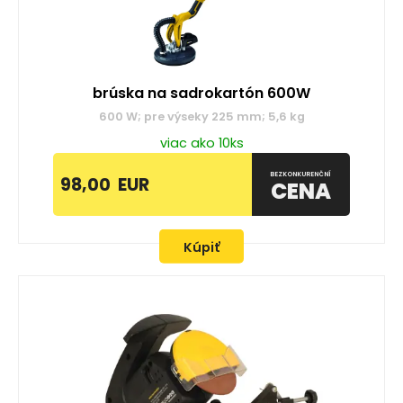
brúska na sadrokartón 600W
600 W; pre výseky 225 mm; 5,6 kg
viac ako 10ks
BEZKONKURENČNÍ
98,00
EUR
CENA
Kúpiť