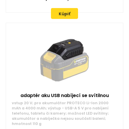
Kúpiť
adaptér aku USB nabíjecí se svítilnou
vstup 20 V; pro akumulátor PROTECO Li-Ion 2000
mAh a 4000 mAh; výstup - USB-A 5 V pro nabíjení
telefonu, tabletu či kamery; možnost LED svítilny;
akumulátor a nabíječka nejsou součástí balení;
hmotnost 110 g