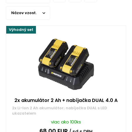
Názov vzost.
Výhodný set
2x akumulátor 2 Ah + nabíjačka DUAL 4.0 A
2x Li-Ion 2 Ah akumulátor; nabíjačka DUAL s LED
ukazatelem
viac ako 100ks
68,00
EUR
/ sd
s DPH