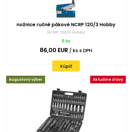
nožnice ručné pákové NCRP 120/3 Hobby
NCRP; 120/3 Hobby
6 ks
86,00
EUR
/ ks
s DPH
Kúpiť
Augustový výber
Aktuálne zľavy