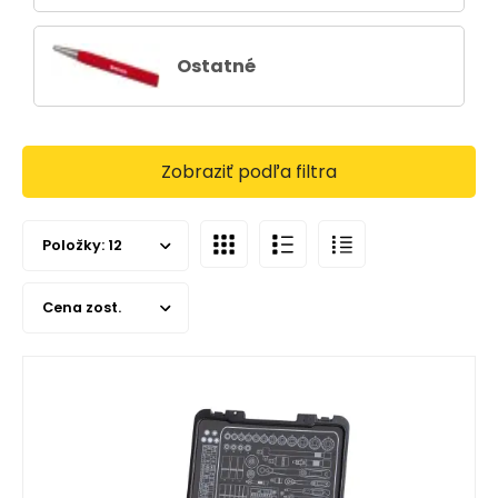
Ostatné
Zobraziť podľa filtra
Položky:
12
Cena zost.