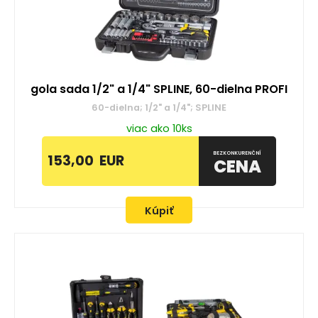
gola sada 1/2" a 1/4" SPLINE, 60-dielna PROFI
60-dielna; 1/2" a 1/4"; SPLINE
viac ako 10ks
BEZKONKURENČNÍ
153,00
EUR
CENA
Kúpiť