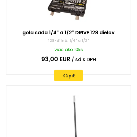
gola sada 1/4" a 1/2" DRIVE 128 dielov
128-dílná; 1/4" a 1/2"
viac ako 10ks
93,00
EUR
/ sd
s DPH
Kúpiť