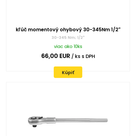
kľúč momentový ohybový 30-345Nm 1/2"
30-345 Nm; 1/2"
viac ako 10ks
66,00
EUR
/ ks
s DPH
Kúpiť