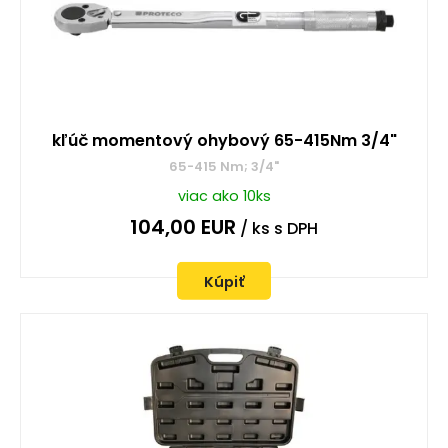
kľúč momentový ohybový 65-415Nm 3/4"
65-415 Nm; 3/4"
viac ako 10ks
104,00
EUR
/ ks
s DPH
Kúpiť