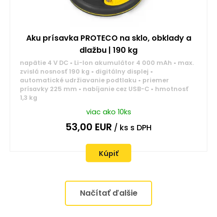
Aku prísavka PROTECO na sklo, obklady a
dlažbu | 190 kg
napätie 4 V DC • Li-Ion akumulátor 4 000 mAh • max.
zvislá nosnosť 190 kg • digitálny displej •
automatické udržiavanie podtlaku • priemer
prísavky 225 mm • nabíjanie cez USB-C • hmotnosť
1,3 kg
viac ako 10ks
53,00
EUR
/ ks
s DPH
Kúpiť
Načítať ďalšie