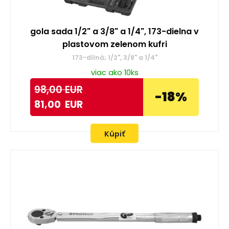
gola sada 1/2" a 3/8" a 1/4", 173-dielna v
plastovom zelenom kufri
173-dílná; 1/2", 3/8" a 1/4"
viac ako 10ks
98,00
EUR
-18%
81,00
EUR
Kúpiť