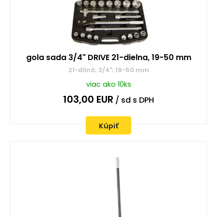
gola sada 3/4" DRIVE 21-dielna, 19-50 mm
21-dílná; 3/4"; 19-50 mm
viac ako 10ks
103,00
EUR
/ sd
s DPH
Kúpiť