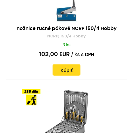
nožnice ručné pákové NCRP 150/4 Hobby
NCRP; 150/4 Hobby
3 ks
102,00
EUR
/ ks
s DPH
Kúpiť