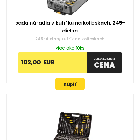
sada náradia v kufríku na kolieskach, 245-
dielna
245-dielna; kufrík na kolieskach
viac ako 10ks
BEZKONKURENČNÍ
102,00
EUR
CENA
Kúpiť