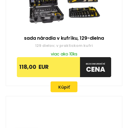
sada náradia v kufríku, 129-dielna
129 dielov; v praktickom kufri
viac ako 10ks
BEZKONKURENČNÍ
118,00
EUR
CENA
Kúpiť