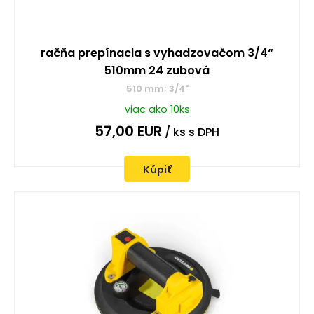
račňa prepínacia s vyhadzovačom 3/4“
510mm 24 zubová
510 mm; 3/4"
viac ako 10ks
57,00
EUR
/ ks
s DPH
Kúpiť