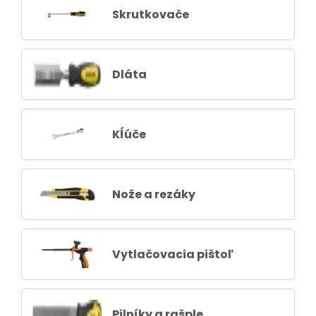
Skrutkovače
Dláta
Kĺúče
Nože a rezáky
Vytlačovacia pištoľ
Pilníky a rašple