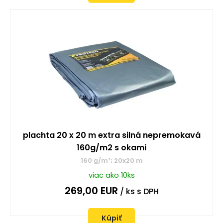
plachta 20 x 20 m extra silná nepremokavá
160g/m2 s okami
160 g/m²; 20x20 m
viac ako 10ks
269,00
EUR
/ ks
s DPH
Kúpiť