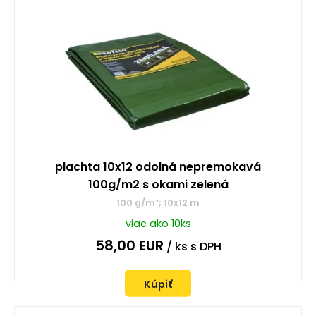
plachta 10x12 odolná nepremokavá
100g/m2 s okami zelená
100 g/m²; 10x12 m
viac ako 10ks
58,00
EUR
/ ks
s DPH
Kúpiť