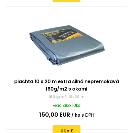
plachta 10 x 20 m extra silná nepremokavá
160g/m2 s okami
160 g/m²; 10x20 m
viac ako 10ks
150,00
EUR
/ ks
s DPH
Kúpiť