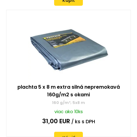
Kúpiť
plachta 5 x 8 m extra silná nepremokavá
160g/m2 s okami
160 g/m²; 5x8 m
viac ako 10ks
31,00
EUR
/ ks
s DPH