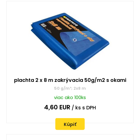
plachta 2 x 8 m zakrývacia 50g/m2 s okami
50 g/m²; 2x8 m
viac ako 100ks
4,60
EUR
/ ks
s DPH
Kúpiť