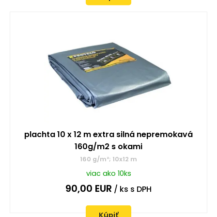
plachta 10 x 12 m extra silná nepremokavá
160g/m2 s okami
160 g/m²; 10x12 m
viac ako 10ks
90,00
EUR
/ ks
s DPH
Kúpiť