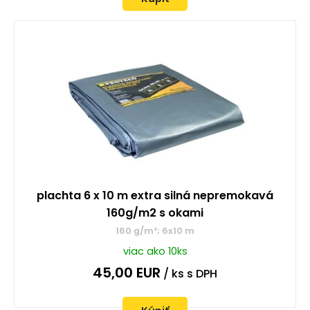
plachta 6 x 10 m extra silná nepremokavá
160g/m2 s okami
160 g/m²; 6x10 m
viac ako 10ks
45,00
EUR
/ ks
s DPH