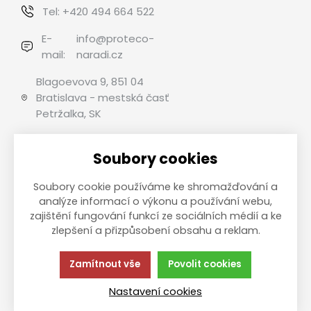
Tel:
+420 494 664 522
E-
info@proteco-
mail:
naradi.cz
Blagoevova 9, 851 04
Bratislava - mestská časť
Petržalka, SK
Soubory cookies
Možnosti platby
Soubory cookie používáme ke shromažďování a
analýze informací o výkonu a používání webu,
zajištění fungování funkcí ze sociálních médií a ke
zlepšení a přizpůsobení obsahu a reklam.
This site is protected by reCAPTCHA and the Google
Privacy
Policy
and
Terms of Service
apply.
Zamítnout vše
Povolit cookies
Táto stránka používa súbory cookies.
Zásady ochrany
Kliknite pre viac informácií.
osobných údajov
Nastavení cookies
© 2013-2026 Internetový obchod B2C PROTECO náradie pro