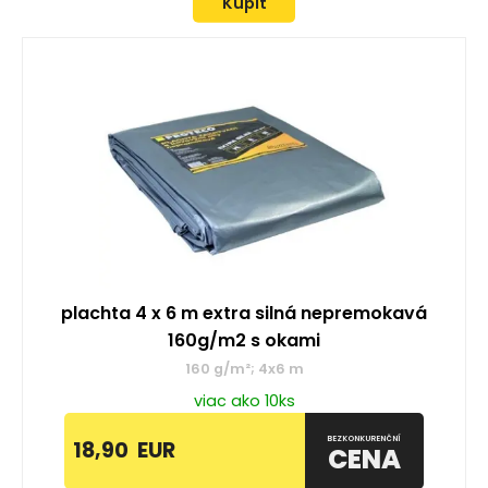
Kúpiť
plachta 4 x 6 m extra silná nepremokavá
160g/m2 s okami
160 g/m²; 4x6 m
viac ako 10ks
BEZKONKURENČNÍ
18,90
EUR
CENA