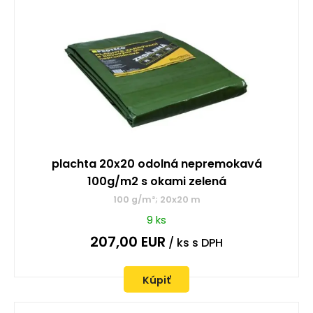
plachta 20x20 odolná nepremokavá
100g/m2 s okami zelená
100 g/m²; 20x20 m
9 ks
207,00
EUR
/ ks
s DPH
Kúpiť