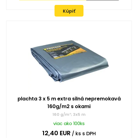
Kúpiť
plachta 3 x 5 m extra silná nepremokavá
160g/m2 s okami
160 g/m²; 3x5 m
viac ako 100ks
12,40
EUR
/ ks
s DPH