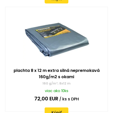
plachta 8 x 12 m extra silná nepremokavá
160g/m2 s okami
160 g/m²; 8x12 m
viac ako 10ks
72,00
EUR
/ ks
s DPH
Kúpiť