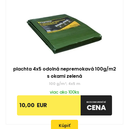
plachta 4x5 odolná nepremokavá 100g/m2
s okami zelená
100 g/m²; 4x5 m
viac ako 100ks
BEZKONKURENČNÍ
10,00
EUR
CENA
Kúpiť