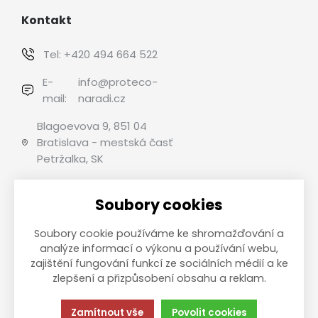
Kontakt
Tel:
+420 494 664 522
E-
info@proteco-
mail:
naradi.cz
Blagoevova 9, 851 04
Bratislava - mestská časť
Petržalka, SK
Soubory cookies
Možnosti platby
Soubory cookie používáme ke shromažďování a
analýze informací o výkonu a používání webu,
zajištění fungování funkcí ze sociálních médií a ke
zlepšení a přizpůsobení obsahu a reklam.
This site is protected by reCAPTCHA and the Google
Privacy
Policy
and
Terms of Service
apply.
Zamítnout vše
Povolit cookies