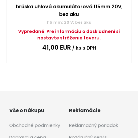
brúska uhlová akumulátorová 115mm 20V,
bez aku
115 mm; 20 V; bez aku
Vypredané. Pre informáciu o doskladnení si
nastavte stráženie tovaru.
41,00
EUR
/ ks
s DPH
Vše o nákupu
Reklamácie
Obchodné podmienky
Reklamačný poriadok
Doprava a cena
Pozáručný servis