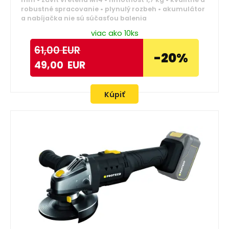
robustné spracovanie • plynulý rozbeh • akumulátor
a nabíjačka nie sú súčasťou balenia
viac ako 10ks
61,00
EUR
-20%
49,00
EUR
Kúpiť