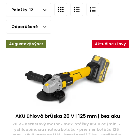
Položky:
12
Odporúčané
Augustový výber
Aktuálne zľavy
AKU úhlová brÚska 20 V | 125 mm | bez aku
20 V • bezkefový motor • max. otáčky 8500 ot./min. •
rychloupínacia matica kotúča • priemer kotúča 125
mm • závit vretena M14 • hmotnosť 1,7 kg • kvalitné a