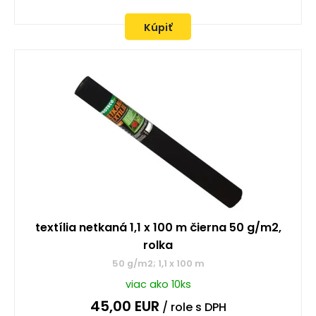
Kúpiť
textília netkaná 1,1 x 100 m čierna 50 g/m2,
rolka
50 g/m2; 1,1 x 100 m
viac ako 10ks
45,00
EUR
/ role
s DPH