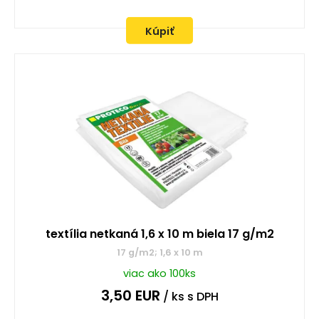
Kúpiť
textília netkaná 1,6 x 10 m biela 17 g/m2
17 g/m2; 1,6 x 10 m
viac ako 100ks
3,50
EUR
/ ks
s DPH