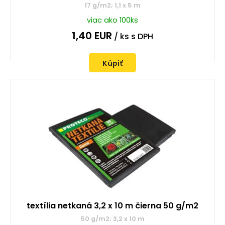
17 g/m2; 1,1 x 5 m
viac ako 100ks
1,40
EUR
/ ks
s DPH
Kúpiť
textília netkaná 3,2 x 10 m čierna 50 g/m2
50 g/m2; 3,2 x 10 m