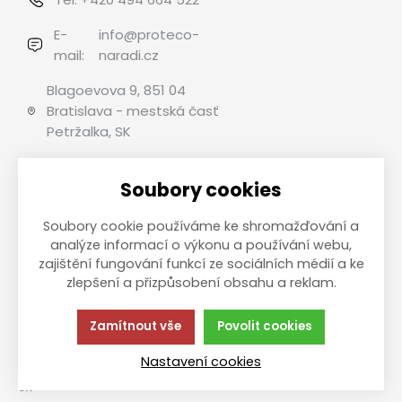
E-
info@proteco-
mail:
naradi.cz
Blagoevova 9, 851 04
Bratislava - mestská časť
Petržalka, SK
Soubory cookies
Možnosti platby
Soubory cookie používáme ke shromažďování a
analýze informací o výkonu a používání webu,
zajištění fungování funkcí ze sociálních médií a ke
zlepšení a přizpůsobení obsahu a reklam.
This site is protected by reCAPTCHA and the Google
Privacy
Policy
and
Terms of Service
apply.
Zamítnout vše
Povolit cookies
Táto stránka používa súbory cookies.
Zásady ochrany
Kliknite pre viac informácií.
osobných údajov
Nastavení cookies
© 2013-2026 Internetový obchod B2C PROTECO náradie pro
SK