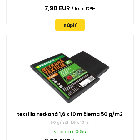
7,90
EUR
/ ks
s DPH
Kúpiť
textília netkaná 1,6 x 10 m čierna 50 g/m2
50 g/m2; 1,6 x 10 m
viac ako 100ks