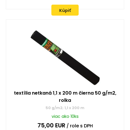
Kúpiť
textília netkaná 1,1 x 200 m čierna 50 g/m2,
rolka
50 g/m2; 1,1 x 200 m
viac ako 10ks
75,00
EUR
/ role
s DPH