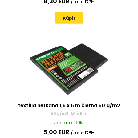
8,30
EUR
/ ks
s DPH
Kúpiť
textília netkaná 1,6 x 5 m čierna 50 g/m2
50 g/m2; 1,6 x 5 m
viac ako 100ks
5,00
EUR
/ ks
s DPH