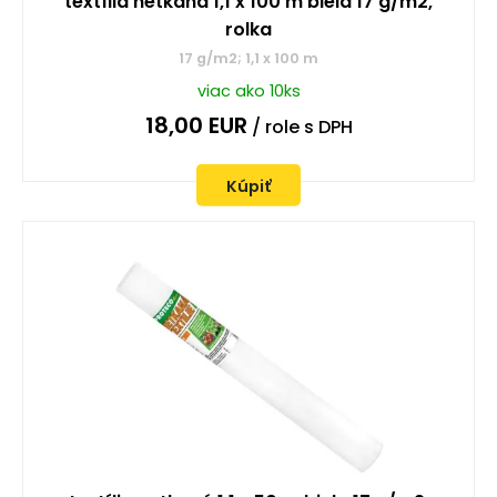
textília netkaná 1,1 x 100 m biela 17 g/m2,
rolka
17 g/m2; 1,1 x 100 m
viac ako 10ks
18,00
EUR
/ role
s DPH
Kúpiť