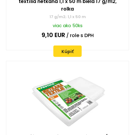
textília netkaná 1,1 x 50 m biela 17 g/m2,
rolka
17 g/m2; 1,1 x 50 m
viac ako 50ks
9,10
EUR
/ role
s DPH
Kúpiť