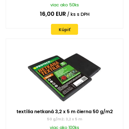
viac ako 50ks
16,00
EUR
/ ks
s DPH
Kúpiť
textília netkaná 3,2 x 5 m čierna 50 g/m2
50 g/m2; 3,2 x 5 m
viac ako 100ks