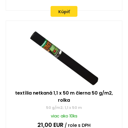
Kúpiť
textília netkaná 1,1 x 50 m čierna 50 g/m2,
rolka
50 g/m2; 1,1 x 50 m
viac ako 10ks
21,00
EUR
/ role
s DPH