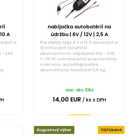
ií
nabíjačka autobatérií na
 10 A
údržbu | 6V / 12V | 2,5 A
vených a
Pre všetky typy 6 V a 12 V olovených a
12 V lítiových (LiFePO4)
 - 240
akumulátorov; napájanie 220 - 240
V; 115 W; ochrana proti prepólovaniu
a iskreniu; autodiagnostika
a;
akumulátora; hmotnosť 0,6 kg;
viac ako 10ks
14,00
EUR
PH
/ ks
s DPH
Kúpiť
Augustový výber
Obľúbené