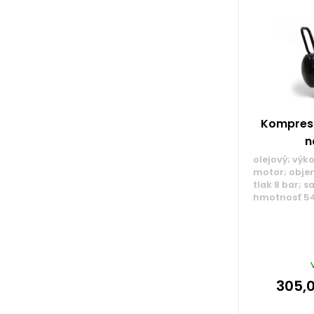
Kompreso
n
olejový; výk
motor; objem
tlak 8 bar; s
hmotnosť 54
305,