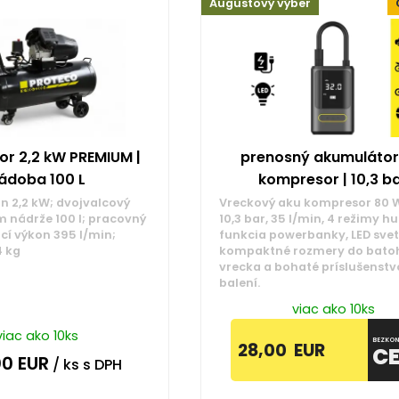
Augustový výber
r 2,2 kW PREMIUM |
prenosný akumuláto
ádoba 100 L
kompresor | 10,3 b
on 2,2 kW; dvojvalcový
Vreckový aku kompresor 80 W
 nádrže 100 l; pracovný
10,3 bar, 35 l/min, 4 režimy hu
ací výkon 395 l/min;
funkcia powerbanky, LED svet
 kg
kompaktné rozmery do batoh
vrecka a bohaté príslušenstv
balení.
viac ako 10ks
viac ako 10ks
BEZKON
28,00
EUR
C
00
EUR
/ ks
s DPH