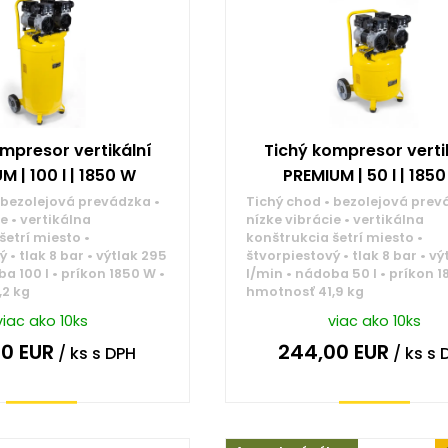
mpresor vertikální
Tichý kompresor verti
M | 100 l | 1850 W
PREMIUM | 50 l | 185
 bezolejová prevádzka •
Tichý chod • bezolejová prev
e • vertikálna
nízke vibrácie • vertikálna
šetrí miesto •
konštrukcia šetrí miesto •
 • tlak 8 bar • výtlak 295
štvorpiestový • tlak 8 bar • vý
a 100 l • príkon 1850 W •
l/min • nádoba 50 l • príkon 1
,2 kg
hmotnosť 41,9 kg
viac ako 10ks
viac ako 10ks
00
EUR
244,00
EUR
/ ks
s DPH
/ ks
s 
Kúpiť
Kúpiť