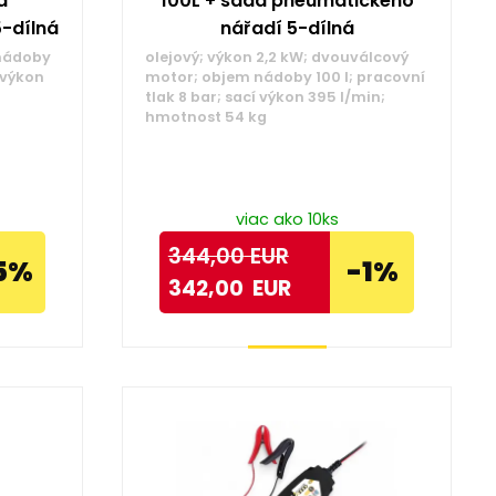
a
100L + sada pneumatického
-dílná
nářadí 5-dílná
 nádoby
olejový; výkon 2,2 kW; dvouválcový
í výkon
motor; objem nádoby 100 l; pracovní
tlak 8 bar; sací výkon 395 l/min;
hmotnost 54 kg
viac ako 10ks
344,00
EUR
5%
-1%
342,00
EUR
Kúpiť