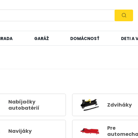
HRADA
GARÁŽ
DOMÁCNOSŤ
DETI A
Nabíjačky
Zdviháky
autobatérií
Pre
Navijáky
automecha