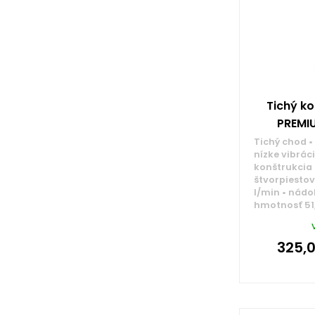
Tichý ko
PREMIU
Tichý chod •
nízke vibráci
konštrukcia 
štvorpiestový
l/min • nádob
hmotnosť 51
325,