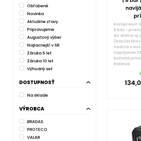
| 8 bar
Obľúbené
navij
Novinka
pr
Aktuálne zľavy
kompresor na
Pripravujeme
8 bar • prie
do dielne aj
Augustový výber
(bezúdržbov
Najlacnejší v SR
hadica s au
napájanie 23
Záruka 5 let
bohaté prís
Záruka 10 let
balenia
Výhodný set
134,
DOSTUPNOSŤ
Na sklade
VÝROBCA
BRADAS
PROTECO
VALAR