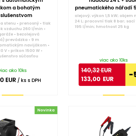
 | s automatickým
nádoba 24 L + sad
ákom a bohatým
pneumatického nářadí 5
íslušenstvom
olejový; výkon 1,5 kW; objem
24 L; pracovní tlak 8 bar; sac
 stenu • prenosný • tlak
195 l/min; hmotnost 25 kg
tok vzduchu 260 l/min •
 garáže • bezolejová
á) prevádzka • 9 m
tomatickým navijákom •
0 V • príkon 1500 W •
lušenstvo súčasťou
viac ako 10ks
140,32
EUR
viac ako 10ks
-
133,00
EUR
00
EUR
/ ks
s DPH
Kúpiť
Kúpiť
Novinka