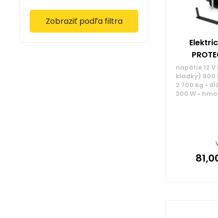
Zobraziť podľa filtra
Elektri
PROTEC
napätie 12 V
kladky) 900 
2 700 kg • dĺ
300 W • hmo
81,0