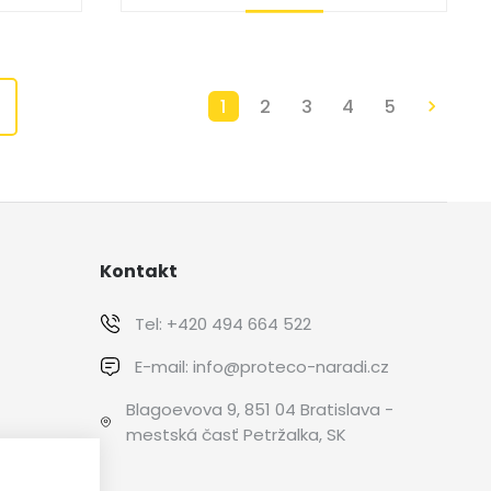
Kúpiť
1
2
3
4
5
Kontakt
Tel:
+420 494 664 522
E-mail:
info@proteco-naradi.cz
Blagoevova 9, 851 04 Bratislava -
mestská časť Petržalka, SK
 YouTube