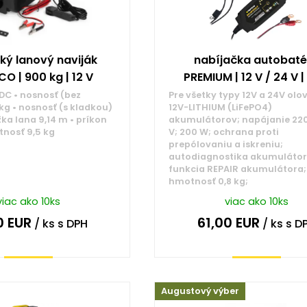
cký lanový naviják
nabíjačka autobatér
O | 900 kg | 12 V
PREMIUM | 12 V / 24 V |
 DC • nosnosť (bez
Pre všetky typy 12V a 24V olo
kg • nosnosť (s kladkou)
12V-LITHIUM (LiFePO4)
žka lana 9,14 m • príkon
akumulátorov; napájanie 220
tnosť 9,5 kg
V; 200 W; ochrana proti
prepólovaniu a iskreniu;
autodiagnostika akumulátor
funkcia REPAIR akumulátora;
hmotnosť 0,8 kg;
viac ako 10ks
viac ako 10ks
0
EUR
61,00
EUR
/ ks
s DPH
/ ks
s D
Kúpiť
Kúpiť
Augustový výber