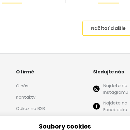
Kúpiť
Kúpiť
Načítať ďalšie
O firmě
Sledujte nás
Najdete na
O nás
Instagramu
Kontakty
Najdete na
Odkaz na B2B
Facebooku
Autorizovaní predajcovia
Najdete na
Soubory cookies
PDF)
PROTECO