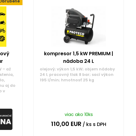
Obľúbené
rový
kompresor 1,5 kW PREMIUM |
ar
nádoba 24 L
 – až
olejový; výkon 1,5 kW; objem nádoby
stenia,
24 l; pracovný tlak 8 bar; sací výkon
lo,
195 l/min; hmotnosť 25 kg
u aj do
o v
viac ako 10ks
KURENČNÍ
ENA
110,00
EUR
/ ks
s DPH