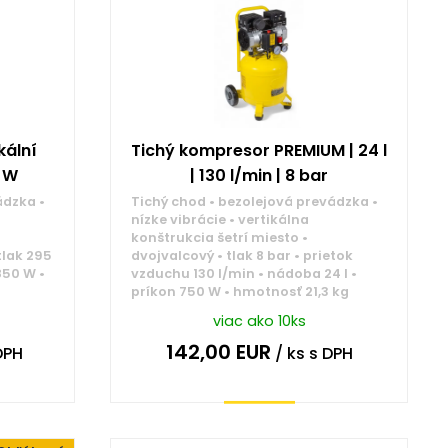
kální
Tichý kompresor PREMIUM | 24 l
0 W
| 130 l/min | 8 bar
ádzka •
Tichý chod • bezolejová prevádzka •
nízke vibrácie • vertikálna
konštrukcia šetrí miesto •
tlak 295
dvojvalcový • tlak 8 bar • prietok
850 W •
vzduchu 130 l/min • nádoba 24 l •
príkon 750 W • hmotnosť 21,3 kg
viac ako 10ks
142,00
EUR
DPH
/ ks
s DPH
Kúpiť