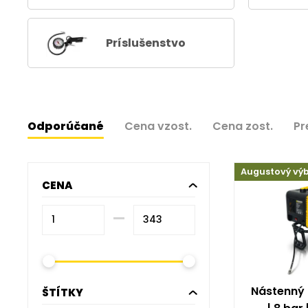
Príslušenstvo
Odporúčané
Cena vzost.
Cena zost.
Pr
Augustový vý
CENA
–⁠
Nástenný
ŠTÍTKY