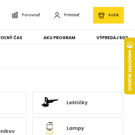
Porovnať
Prihlásiť
Košík
 VOĽNÝ ČAS
AKU PROGRAM
VÝPREDAJ 50%
Leštičky
Lampy
nikov