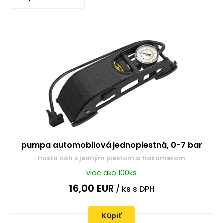
pumpa automobilová jednopiestná, 0-7 bar
húšta nôh s jedným piestom a tlakomerom
viac ako 100ks
16,00
EUR
/ ks
s DPH
Kúpiť