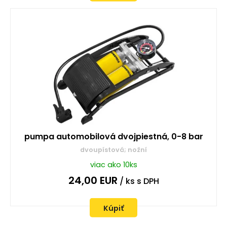
pumpa automobilová dvojpiestná, 0-8 bar
dvoupístová; nožní
viac ako 10ks
24,00
EUR
/ ks
s DPH
Kúpiť