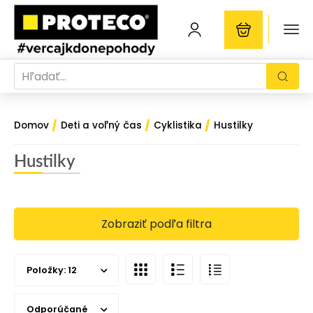
/
/
/
Domov
Deti a voľný čas
Cyklistika
Hustilky
Hustilky
Zobraziť podľa filtra
Položky:
12
Odporúčané