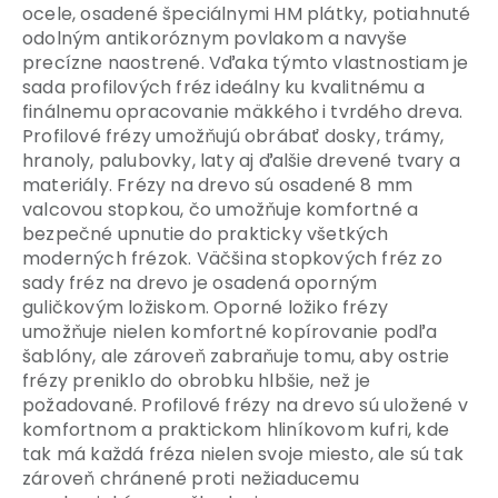
ocele, osadené špeciálnymi HM plátky, potiahnuté
odolným antikoróznym povlakom a navyše
precízne naostrené. Vďaka týmto vlastnostiam je
sada profilových fréz ideálny ku kvalitnému a
finálnemu opracovanie mäkkého i tvrdého dreva.
Profilové frézy umožňujú obrábať dosky, trámy,
hranoly, palubovky, laty aj ďalšie drevené tvary a
materiály. Frézy na drevo sú osadené 8 mm
valcovou stopkou, čo umožňuje komfortné a
bezpečné upnutie do prakticky všetkých
moderných frézok. Väčšina stopkových fréz zo
sady fréz na drevo je osadená oporným
guličkovým ložiskom. Oporné ložiko frézy
umožňuje nielen komfortné kopírovanie podľa
šablóny, ale zároveň zabraňuje tomu, aby ostrie
frézy preniklo do obrobku hlbšie, než je
požadované. Profilové frézy na drevo sú uložené v
komfortnom a praktickom hliníkovom kufri, kde
tak má každá fréza nielen svoje miesto, ale sú tak
zároveň chránené proti nežiaducemu