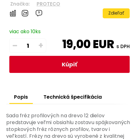
Značka:
PROTECO
Zdieľať
viac ako 10ks
19,00
EUR
–
+
s DPH
Kúpiť
Popis
Technická špecifikácia
Sada fréz profilových na drevo 12 dielov
predstavuje veľmi obsiahlu zostavu spájkovaných
stopkových fréz rôznych profilov, tvarov i
veľkostí. Frézy na drevo sú vyrobené z kvalitnej