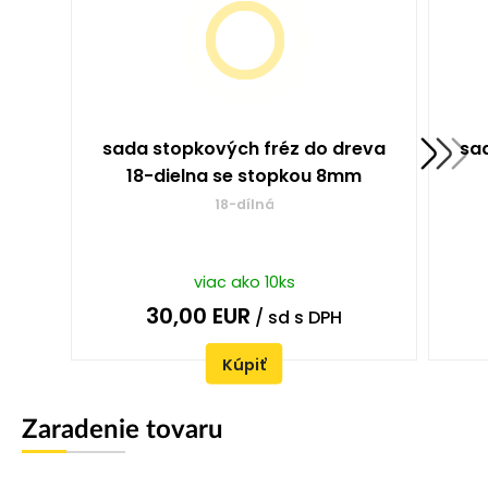
sada stopkových fréz do dreva
sa
18-dielna se stopkou 8mm
18-dílná
viac ako 10ks
30,00
EUR
/ sd
s DPH
Kúpiť
Zaradenie tovaru