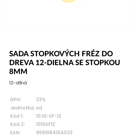
SADA STOPKOVÝCH FRÉZ DO
DREVA 12-DIELNA SE STOPKOU
8MM
12-dílná
DPH:
23%
Jednotka:
sd
Kód 1:
10.10-SF-12
Kód 2:
1010SF12
EAN:
8591084104033