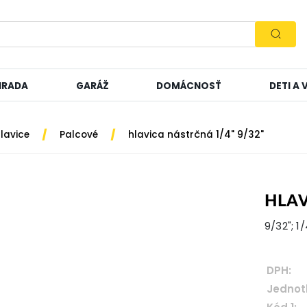
HRADA
GARÁŽ
DOMÁCNOSŤ
DETI A
/
/
lavice
Palcové
hlavica nástrčná 1/4" 9/32"
HLAV
9/32"; 1
DPH:
Jednot