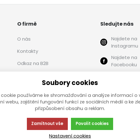
O firmě
Sledujte nás
Najdete na
O nás
Instagramu
Kontakty
Najdete na
Odkaz na B2B
Facebooku
Autorizovaní predajcovia
Najdete na
Soubory cookies
PDF)
PROTECO
 cookie používáme ke shromažďování a analýze informací o 
ní webu, zajištění fungování funkcí ze sociálních médií a ke zl
přizpůsobení obsahu a reklam.
Zamítnout vše
Povolit cookies
Nastavení cookies
K
Táto stránka používa súbory cookies. Kli