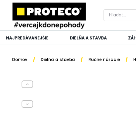
NAJPREDÁVANEJŠIE
DIELŇA A STAVBA
ZÁ
/
/
/
Domov
Dielňa a stavba
Ručné náradie
H