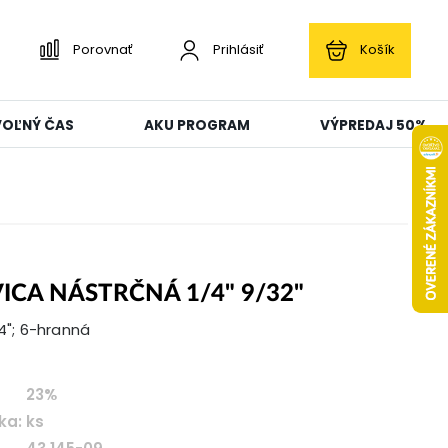
Porovnať
Prihlásiť
Košík
 VOĽNÝ ČAS
AKU PROGRAM
VÝPREDAJ 50%
ICA NÁSTRČNÁ 1/4" 9/32"
/4"; 6-hranná
23%
ka:
ks