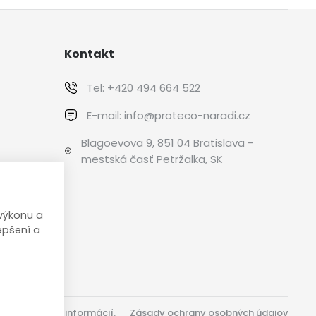
Kontakt
Tel:
+420 494 664 522
E-mail:
info@proteco-naradi.cz
Blagoevova 9, 851 04 Bratislava -
mestská časť Petržalka, SK
 YouTube
výkonu a
epšení a
knite pre viac informácií.
Zásady ochrany osobných údajov