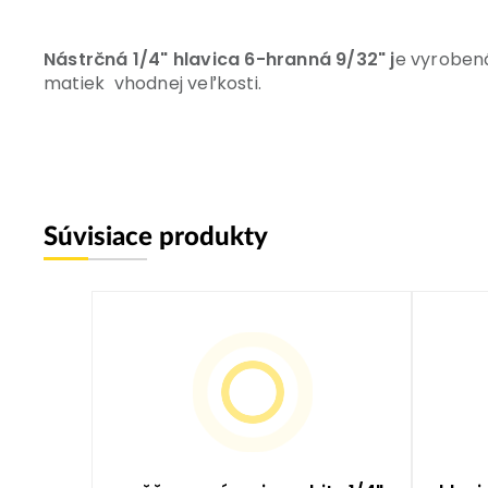
Nástrčná 1/4" hlavica 6-hranná 9/32" j
e vyrobená
matiek vhodnej veľkosti.
Súvisiace produkty