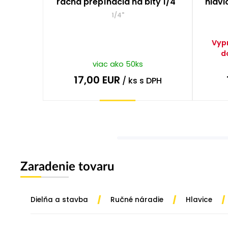
račňa prepínacia na bity 1/4"
hlavi
1/4"
Vyp
d
viac ako 50ks
17,00
EUR
/ ks
s DPH
Kúpiť
Zaradenie tovaru
/
/
/
Dielňa a stavba
Ručné náradie
Hlavice