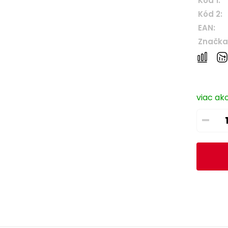
Kód 1:
Kód 2:
EAN:
Značka
viac ak
–