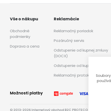
Vše o nákupu
Reklamácie
Obchodné
Reklamačný poriadok
podmienky
Pozáručný servis
Doprava a cena
Odstupenie od kupnej zmluvy
(DOCX)
Odstupenie od kupnej zmluvy (
Reklamačný protokol (PDF)
Soubory
používá
Možnosti platby
© 2013-2026 Internetový obchod B2C PROTECO náradie pro S