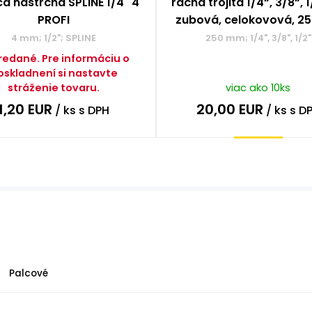
ca nástrčná SPLINE 1/4" 4
račňa trojitá 1/4“, 3/8“, 
PROFI
zubová, celokovová, 
4 mm; 1/2"; SPLINE
250 mm; 1/4", 3/8", 1/2"
redané. Pre informáciu o
oskladnení si nastavte
stráženie tovaru.
viac ako 10ks
1,20
EUR
20,00
EUR
/ ks
s DPH
/ ks
s D
Kúpiť
Palcové