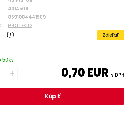
43.145-09
4314509
8591084441589
:
PROTECO
Zdieľať
o 50ks
0,70
EUR
+
s DPH
Kúpiť