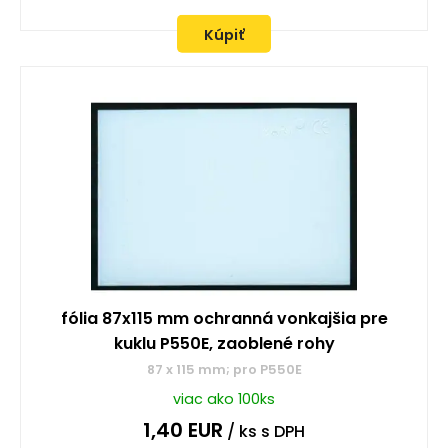
Kúpiť
fólia 87x115 mm ochranná vonkajšia pre
kuklu P550E, zaoblené rohy
87 x 115 mm; pro P550E
viac ako 100ks
1,40
EUR
/ ks
s DPH