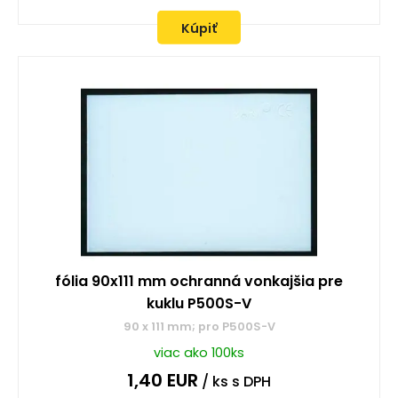
Kúpiť
fólia 90x111 mm ochranná vonkajšia pre
kuklu P500S-V
90 x 111 mm; pro P500S-V
viac ako 100ks
1,40
EUR
/ ks
s DPH