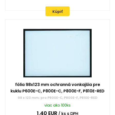
Kúpiť
fólia 98x123 mm ochranná vonkajšia pre
kuklu P600E-C, P800E-C, P800E-F, P810E-RED
98 x 123 mm; pro P800E-C, P800E-F, P810E-RED
viac ako 100ks
1,40
EUR
/ ks
s DPH