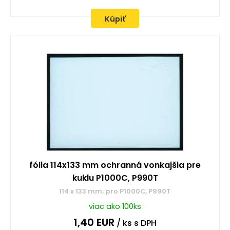
Kúpiť
fólia 114x133 mm ochranná vonkajšia pre
kuklu P1000C, P990T
114 x 133 mm; pro P1000C, P990T
viac ako 100ks
1,40
EUR
/ ks
s DPH