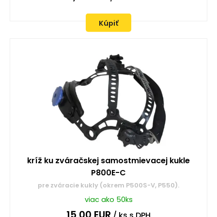
Kúpiť
kríž ku zváračskej samostmievacej kukle
P800E-C
pre zváracie kukly (okrem P500S-V, P550).
viac ako 50ks
15,00
EUR
/ ks
s DPH