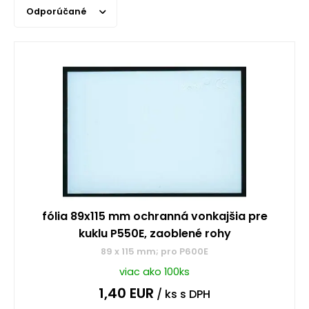
Odporúčané
fólia 89x115 mm ochranná vonkajšia pre
kuklu P550E, zaoblené rohy
89 x 115 mm; pro P600E
viac ako 100ks
1,40
EUR
/ ks
s DPH