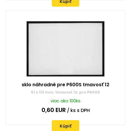
Kúpiť
sklo náhradné pre P600S tmavosť 12
51 x 113 mm; tmavost 12; pro P600S
viac ako 100ks
0,60
EUR
/ ks
s DPH
Kúpiť