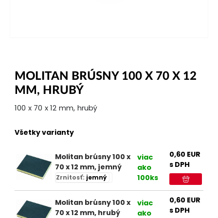
MOLITAN BRÚSNY 100 X 70 X 12
MM, HRUBÝ
100 x 70 x 12 mm, hrubý
Všetky varianty
0,60
EUR
Molitan brúsny 100 x
viac
s DPH
70 x 12 mm, jemný
ako
100ks
Zrnitosť:
jemný
0,60
EUR
Molitan brúsny 100 x
viac
s DPH
70 x 12 mm, hrubý
ako