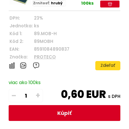
100ks
Zrnitosť:
hrubý
DPH:
23%
Jednotka:
ks
Kód 1:
89.MOB-H
Kód 2:
89MOBH
EAN:
8591084890837
Značka:
PROTECO
Zdieľať
viac ako 100ks
0,60
EUR
–
+
s DPH
Kúpiť