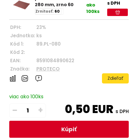
s DPH
280 mm, zrno 60
ako
100ks
Zrnitosť:
60
DPH:
23%
Jednotka:
ks
Kód 1:
89.PL-080
Kód 2:
EAN:
8591084890622
Značka:
PROTECO
Zdieľať
viac ako 100ks
0,50
EUR
–
+
s DPH
Kúpiť