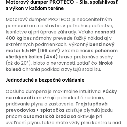
Motorový dumper PROTECO – Sila, spoľahlivosť
a výkon v každom teréne
Motorový dumper PROTECO je neoceniteľným
pomocníkom na stavbe, v poľnohospodárstve,
lesníctve aj pri úprave záhrady. Vďaka
nosnosti
400 kg
bez námahy prevezie ťažký náklad aj v
extrémnych podmienkach. Výkonný
benzínový
motor 5,5 HP (196 cm³)
v kombinácii s
pohonom
všetkých kolies (4×4)
hravo prekonáva svahy
(až do 20°), blato a nerovnosti, zatiaľ čo
široké
kolesá
chránia podklad a zvyšujú stabilitu.
Jednoduché a bezpečné ovládanie
Obsluha dumpera je maximálne intuitívna.
Páčky
na rukoväti
umožňujú jednoduché riadenie,
pridávanie plynu a zastavenie.
Trojstupňová
prevodovka + spiatočka
zaisťuje plynulú jazdu,
pričom
automatická brzda
sa aktivuje pri
uvoľnení plynu, takže máte vždy plnú kontrolu nad