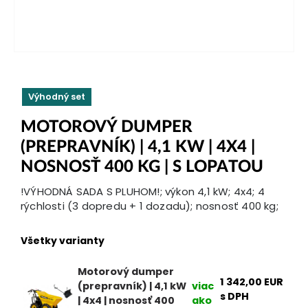
Výhodný set
MOTOROVÝ DUMPER
(PREPRAVNÍK) | 4,1 KW | 4X4 |
NOSNOSŤ 400 KG | S LOPATOU
!VÝHODNÁ SADA S PLUHOM!; výkon 4,1 kW; 4x4; 4
rýchlosti (3 dopredu + 1 dozadu); nosnosť 400 kg;
Všetky varianty
Motorový dumper
1 342,00
EUR
(prepravník) | 4,1 kW
viac
s DPH
| 4x4 | nosnosť 400
ako