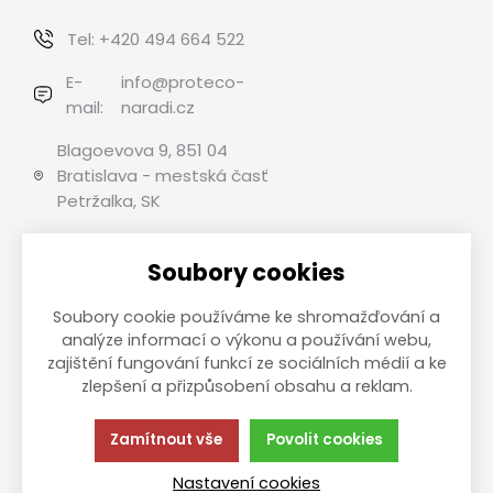
Tel:
+420 494 664 522
E-
info@proteco-
mail:
naradi.cz
Blagoevova 9, 851 04
Bratislava - mestská časť
Petržalka, SK
Soubory cookies
Možnosti platby
Soubory cookie používáme ke shromažďování a
analýze informací o výkonu a používání webu,
zajištění fungování funkcí ze sociálních médií a ke
zlepšení a přizpůsobení obsahu a reklam.
This site is protected by reCAPTCHA and the Google
Privacy
Policy
and
Terms of Service
apply.
Zamítnout vše
Povolit cookies
Táto stránka používa súbory cookies.
Zásady ochrany
Kliknite pre viac informácií.
osobných údajov
Nastavení cookies
© 2013-2026 Internetový obchod B2C PROTECO náradie pro