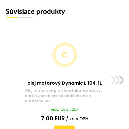
Súvisiace produkty
olej motorový Dynamic L 104, 1L
Olej motorový pre štvortaktné motory,
motory osobných a dodávkových
automobilov
viac ako 20ks
7,00
EUR
/ ks
s DPH