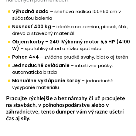
Výhodná sada
– snehová radlica 100×50 cm v
súčasťou balenia
Nosnosť 400 kg
– ideálna na zeminu, piesok, štrk,
drevo a stavebný materiál
Objem korby – 240 l
Výkonný motor 5,5 HP (4100
W)
– spoľahlivý chod a nízka spotreba
Pohon 4×4
– zvládne prudké svahy, blato aj terén
Jednoduché ovládanie
– intuitívne páčky,
automatická brzda
Manuálne vyklápanie korby
– jednoduché
vysýpanie materiálu
Pracujte rýchlejšie a bez námahy či už pracujete
na stavbách, v poľnohospodárstve alebo v
záhradníctve, tento dumper vám výrazne ušetrí
čas aj sily.