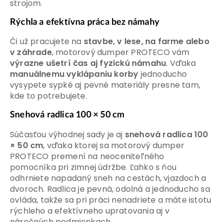
strojom.
Rýchla a efektívna práca bez námahy
Či už pracujete na
stavbe, v lese, na farme alebo
v záhrade
, motorový dumper PROTECO vám
výrazne ušetrí čas aj fyzickú námahu
. Vďaka
manuálnemu vyklápaniu korby
jednoducho
vysypete sypké aj pevné materiály presne tam,
kde to potrebujete.
Snehová radlica 100 × 50 cm
Súčasťou výhodnej sady je aj
snehová radlica 100
× 50 cm
, vďaka ktorej sa motorový dumper
PROTECO premení na neoceniteľného
pomocníka pri zimnej údržbe. Ľahko s ňou
odhrniete napadaný sneh na cestách, vjazdoch a
dvoroch. Radlica je pevná, odolná a jednoducho sa
ovláda, takže sa pri práci nenadriete a máte istotu
rýchleho a efektívneho upratovania aj v
náročných podmienkach.