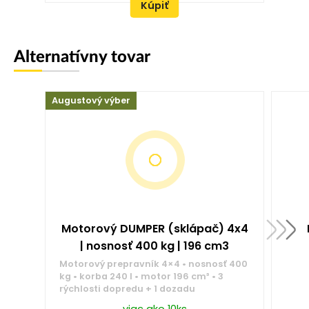
Kúpiť
Alternatívny tovar
Augustový výber
Motorový DUMPER (sklápač) 4x4
| nosnosť 400 kg | 196 cm3
Motorový prepravník 4×4 • nosnosť 400
kg • korba 240 l • motor 196 cm³ • 3
rýchlosti dopredu + 1 dozadu
viac ako 10ks