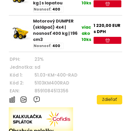
kg | s lopatou
10ks
Nosnosť:
400
Motorový DUMPER
1 220,00
EUR
(sklápač) 4x4 |
viac
s DPH
nosnosť 400 kg | 196
ako
cm3
10ks
Nosnosť:
400
DPH:
23%
Jednotka:
sd
Kód 1:
51.03-KM-400-RAD
Kód 2:
5103KM400RAD
EAN:
8591084513356
Zdieľať