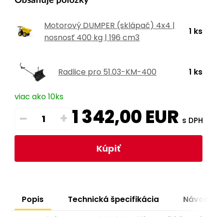
Obsahuje položky
Motorový DUMPER (sklápač) 4x4 |
1 ks
nosnosť 400 kg | 196 cm3
Radlice pro 51.03-KM-400
1 ks
viac ako 10ks
1 342,00
EUR
–
+
s DPH
Kúpiť
Popis
Technická špecifikácia
Návody