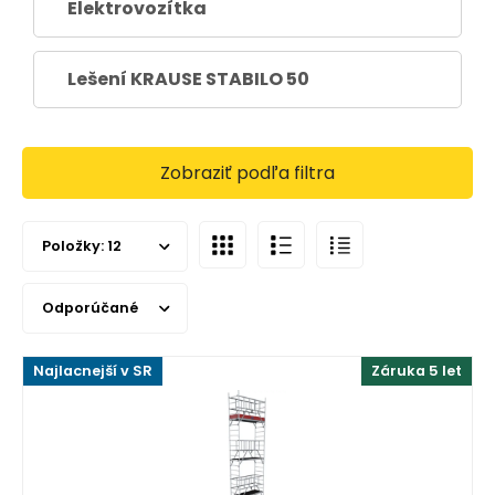
Elektrovozítka
Lešení KRAUSE STABILO 50
Zobraziť podľa filtra
Položky:
12
Odporúčané
Najlacnejší v SR
Záruka 5 let