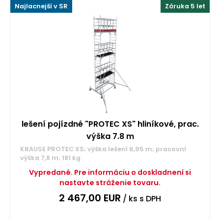
Najlacnejší v SR
Záruka 5 let
lešení pojízdné "PROTEC XS" hliníkové, prac.
výška 7.8 m
KRAUSE PROTEC XS; výška lešení 6,95 m; pracovní
výška 7,8 m; 181 kg
Vypredané. Pre informáciu o doskladnení si
nastavte stráženie tovaru.
2 467,00
EUR
/ ks
s DPH