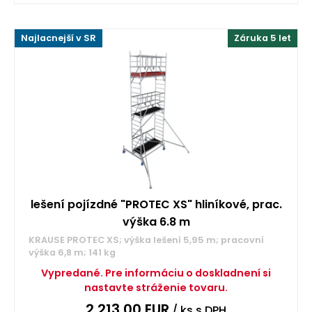
Najlacnejší v SR
Záruka 5 let
lešení pojízdné "PROTEC XS" hliníkové, prac.
výška 6.8 m
KRAUSE PROTEC XS; výška lešení 5,95 m; pracovní
výška 6,8 m; 141 kg
Vypredané. Pre informáciu o doskladnení si
nastavte stráženie tovaru.
2 213,00
EUR
/ ks
s DPH