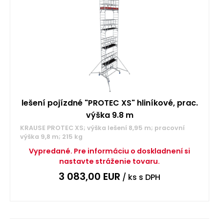
lešení pojízdné "PROTEC XS" hliníkové, prac.
výška 9.8 m
KRAUSE PROTEC XS; výška lešení 8,95 m; pracovní
výška 9,8 m; 215 kg
Vypredané. Pre informáciu o doskladnení si
nastavte stráženie tovaru.
3 083,00
EUR
/ ks
s DPH