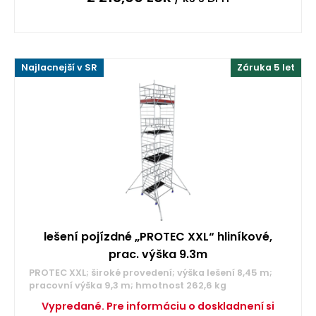
Najlacnejší v SR
Záruka 5 let
lešení pojízdné „PROTEC XXL“ hliníkové,
prac. výška 9.3m
PROTEC XXL; široké provedení; výška lešení 8,45 m;
pracovní výška 9,3 m; hmotnost 262,6 kg
Vypredané. Pre informáciu o doskladnení si