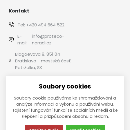
Kontakt
Tel:
+420 494 664 522
E-
info@proteco-
mail:
naradi.cz
Blagoevova 9, 851 04
Bratislava - mestská časť
Petržalka, SK
Soubory cookies
Možnosti platby
Soubory cookie používáme ke shromažďování a
analýze informací o výkonu a používání webu,
zajištění fungování funkcí ze sociálních médií a ke
zlepšení a přizpůsobení obsahu a reklam.
This site is protected by reCAPTCHA and the Google
Privacy
Policy
and
Terms of Service
apply.