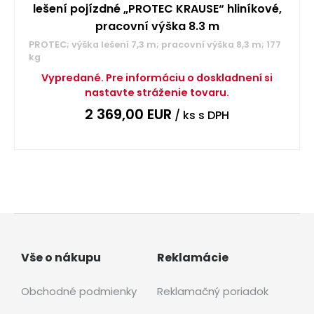
lešení pojízdné „PROTEC KRAUSE“ hliníkové,
pracovní výška 8.3 m
PROTEC; výška lešení 7,3 m; pracovní výška 8,3 m; 177
kg
Vypredané. Pre informáciu o doskladnení si
nastavte stráženie tovaru.
2 369,00
EUR
/ ks
s DPH
Vše o nákupu
Reklamácie
Obchodné podmienky
Reklamačný poriadok