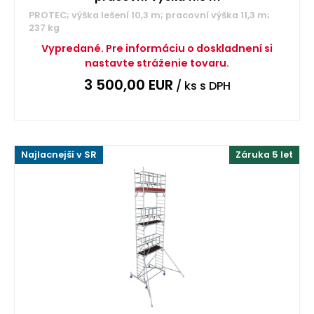
PROTEC; výška lešení 10,3 m; pracovní výška 11,3 m;
237 kg
Vypredané. Pre informáciu o doskladnení si
nastavte stráženie tovaru.
3 500,00
EUR
/ ks
s DPH
Najlacnejší v SR
Záruka 5 let