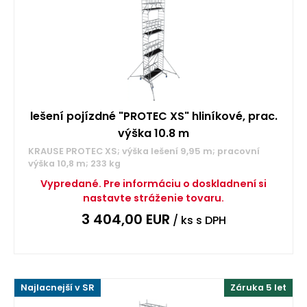
lešení pojízdné "PROTEC XS" hliníkové, prac.
výška 10.8 m
KRAUSE PROTEC XS; výška lešení 9,95 m; pracovní
výška 10,8 m; 233 kg
Vypredané. Pre informáciu o doskladnení si
nastavte stráženie tovaru.
3 404,00
EUR
/ ks
s DPH
Najlacnejší v SR
Záruka 5 let