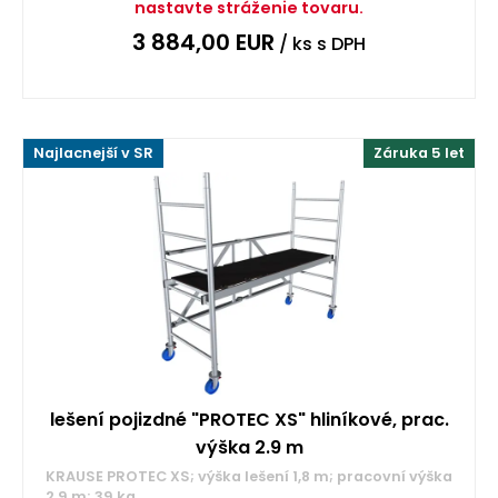
nastavte stráženie tovaru.
3 884,00
EUR
/ ks
s DPH
Najlacnejší v SR
Záruka 5 let
lešení pojizdné "PROTEC XS" hliníkové, prac.
výška 2.9 m
KRAUSE PROTEC XS; výška lešení 1,8 m; pracovní výška
2,9 m; 39 kg