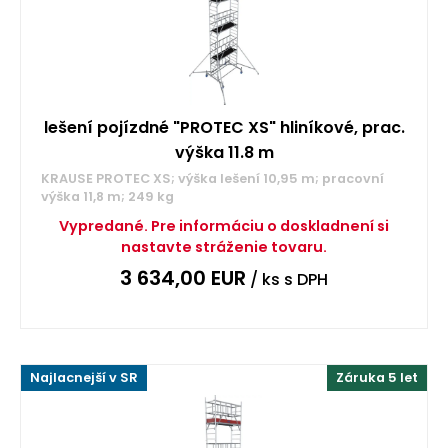
lešení pojízdné "PROTEC XS" hliníkové, prac.
výška 11.8 m
KRAUSE PROTEC XS; výška lešení 10,95 m; pracovní
výška 11,8 m; 249 kg
Vypredané. Pre informáciu o doskladnení si
nastavte stráženie tovaru.
3 634,00
EUR
/ ks
s DPH
Najlacnejší v SR
Záruka 5 let