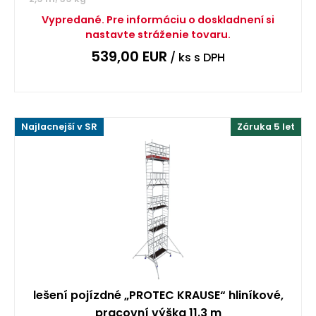
Vypredané. Pre informáciu o doskladnení si
nastavte stráženie tovaru.
539,00
EUR
/ ks
s DPH
Najlacnejší v SR
Záruka 5 let
lešení pojízdné „PROTEC KRAUSE“ hliníkové,
pracovní výška 11.3 m