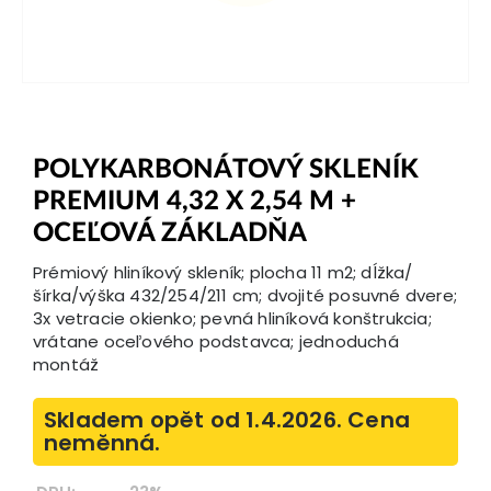
POLYKARBONÁTOVÝ SKLENÍK
PREMIUM 4,32 X 2,54 M +
OCEĽOVÁ ZÁKLADŇA
Prémiový hliníkový skleník; plocha 11 m2; dĺžka/
šírka/výška 432/254/211 cm; dvojité posuvné dvere;
3x vetracie okienko; pevná hliníková konštrukcia;
vrátane oceľového podstavca; jednoduchá
montáž
Skladem opět od 1.4.2026. Cena
neměnná.