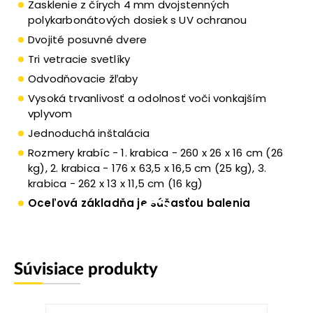
Zasklenie z čírych 4 mm dvojstenných
polykarbonátových dosiek s UV ochranou
Dvojité posuvné dvere
Tri vetracie svetlíky
Odvodňovacie žľaby
Vysoká trvanlivosť a odolnosť voči vonkajším
vplyvom
Jednoduchá inštalácia
Rozmery krabíc - 1. krabica - 260 x 26 x 16 cm (26
kg), 2. krabica - 176 x 63,5 x 16,5 cm (25 kg), 3.
krabica - 262 x 13 x 11,5 cm (16 kg)
Oceľová základňa je súčasťou balenia
Súvisiace produkty