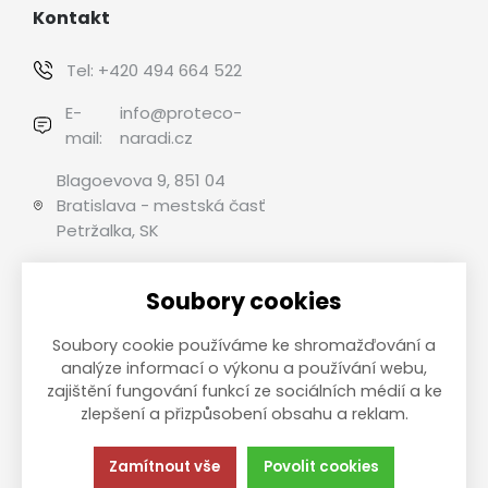
Kontakt
Tel:
+420 494 664 522
E-
info@proteco-
mail:
naradi.cz
Blagoevova 9, 851 04
Bratislava - mestská časť
Petržalka, SK
Soubory cookies
Možnosti platby
Soubory cookie používáme ke shromažďování a
analýze informací o výkonu a používání webu,
zajištění fungování funkcí ze sociálních médií a ke
zlepšení a přizpůsobení obsahu a reklam.
This site is protected by reCAPTCHA and the Google
Privacy
Policy
and
Terms of Service
apply.
Zamítnout vše
Povolit cookies
Táto stránka používa súbory cookies.
Zásady ochrany