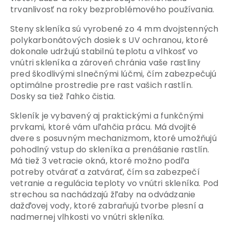
trvanlivosť na roky bezproblémového používania.
Steny skleníka sú vyrobené zo 4 mm dvojstenných
polykarbonátových dosiek s UV ochranou, ktoré
dokonale udržujú stabilnú teplotu a vlhkosť vo
vnútri skleníka a zároveň chránia vaše rastliny
pred škodlivými slnečnými lúčmi, čím zabezpečujú
optimálne prostredie pre rast vašich rastlín.
Dosky sa tiež ľahko čistia.
Skleník je vybavený aj praktickými a funkčnými
prvkami, ktoré vám uľahčia prácu. Má dvojité
dvere s posuvným mechanizmom, ktoré umožňujú
pohodlný vstup do skleníka a prenášanie rastlín.
Má tiež 3 vetracie okná, ktoré možno podľa
potreby otvárať a zatvárať, čím sa zabezpečí
vetranie a regulácia teploty vo vnútri skleníka. Pod
strechou sa nachádzajú žľaby na odvádzanie
dažďovej vody, ktoré zabraňujú tvorbe plesní a
nadmernej vlhkosti vo vnútri skleníka.