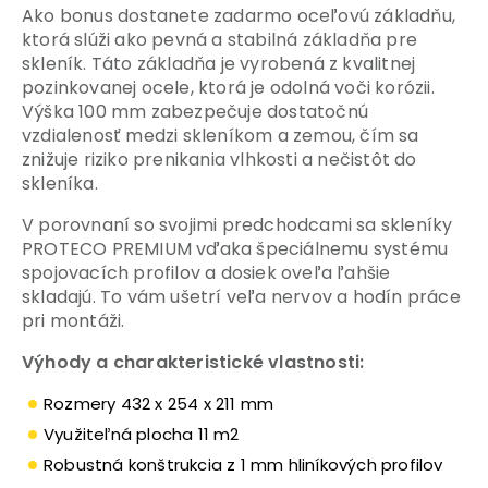
Ako bonus dostanete zadarmo oceľovú základňu,
ktorá slúži ako pevná a stabilná základňa pre
skleník. Táto základňa je vyrobená z kvalitnej
pozinkovanej ocele, ktorá je odolná voči korózii.
Výška 100 mm zabezpečuje dostatočnú
vzdialenosť medzi skleníkom a zemou, čím sa
znižuje riziko prenikania vlhkosti a nečistôt do
skleníka.
V porovnaní so svojimi predchodcami sa skleníky
PROTECO PREMIUM vďaka špeciálnemu systému
spojovacích profilov a dosiek oveľa ľahšie
skladajú. To vám ušetrí veľa nervov a hodín práce
pri montáži.
Výhody a charakteristické vlastnosti:
Rozmery 432 x 254 x 211 mm
Využiteľná plocha 11 m2
Robustná konštrukcia z 1 mm hliníkových profilov