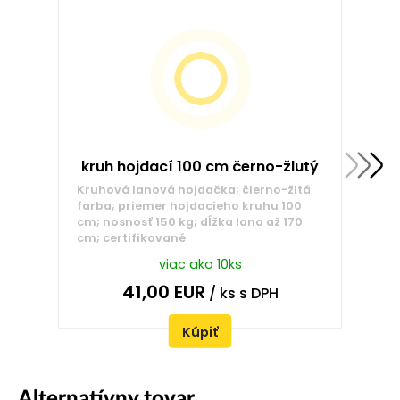
kruh hojdací 100 cm černo-žlutý
Kruhová lanová hojdačka; čierno-žltá
farba; priemer hojdacieho kruhu 100
cm; nosnosť 150 kg; dĺžka lana až 170
cm; certifikované
viac ako 10ks
41,00
EUR
/ ks
s DPH
Kúpiť
Alternatívny tovar