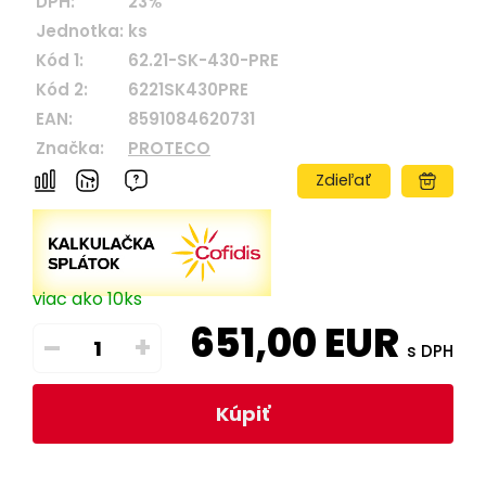
DPH:
23%
Jednotka:
ks
Kód 1:
62.21-SK-430-PRE
Kód 2:
6221SK430PRE
EAN:
8591084620731
Značka:
PROTECO
Zdieľať
viac ako 10ks
651,00
EUR
–
+
s DPH
Kúpiť