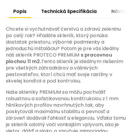
Popis
Technická špecifikácia
Návody
Chcete si vychutnávať čerstvú a zdravú zeleninu
po celý rok? Hľadáte skleník, ktorý ponúka
dostatok priestoru, výborné podmienky a
jednoduchú inštaláciu? Potom je pre vás ideálny
náš skleník PROTECO PREMIUM
s pracovnou
plochou 11 m2.
Tento skleník je ideálnym riešením
pre všetkých záhradkárov a vášnivých
pestovateľov, ktorí chcú mať svoje rastliny v
skvelej kondícii a pod kontrolou.
Naše skleníky PREMIUM sa môžu pochváliť
robustnou a sofistikovanou konštrukciou z 1 mm
hliníkových profilov navrhnutých tak, aby
poskytovali maximálnu stabilitu a pevnosť a
zároveň dodávali ľahkosť a eleganciu. Vďaka tomu
je skleník odolný voči vonkajším vplyvom, ako je
vietor, dážď a slnko, a zaručuje mimoriadnu