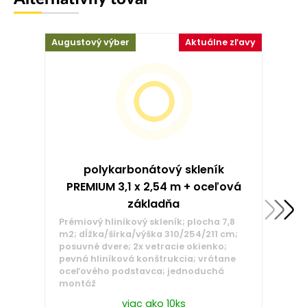
Augustový výber
Aktuálne zľavy
polykarbonátový skleník
PREMIUM 3,1 x 2,54 m + oceľová
základňa
Prémiový hliníkový skleník; plocha 7,8
m2; dĺžka/šírka/výška 310/254/211 cm;
posuvné dvere; 2x vetracie okienko;
pevná hliníková konštrukcia; vrátane
oceľového podstavca; jednoduchá
montáž
viac ako 10ks