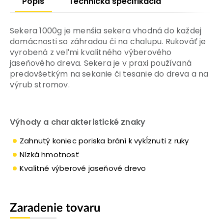
Popis
Technická špecifikácia
Sekera 1000g je menšia sekera vhodná do každej
domácnosti so záhradou či na chalupu. Rukoväť je
vyrobená z veľmi kvalitného výberového
jaseňového dreva. Sekera je v praxi používaná
predovšetkým na sekanie či tesanie do dreva a na
výrub stromov.
Výhody a charakteristické znaky
Zahnutý koniec poriska brání k vykĺznuti z ruky
Nízká hmotnosť
Kvalitné výberové jaseňové drevo
Zaradenie tovaru