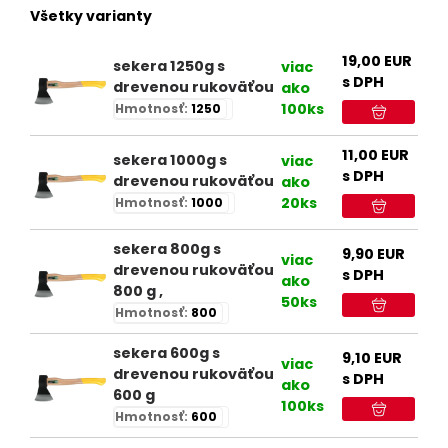
Všetky varianty
19,00
EUR
sekera 1250g s
viac
s DPH
drevenou rukoväťou
ako
100ks
Hmotnosť:
1250
11,00
EUR
sekera 1000g s
viac
s DPH
drevenou rukoväťou
ako
20ks
Hmotnosť:
1000
sekera 800g s
9,90
EUR
viac
drevenou rukoväťou
s DPH
ako
800 g ,
50ks
Hmotnosť:
800
sekera 600g s
9,10
EUR
viac
drevenou rukoväťou
s DPH
ako
600 g
100ks
Hmotnosť:
600