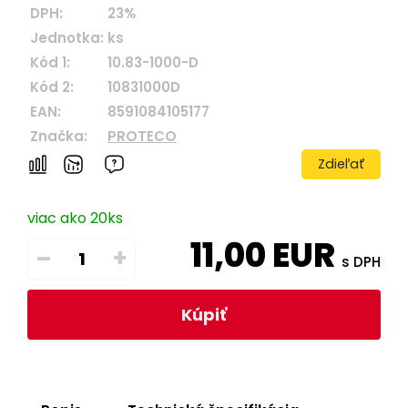
DPH:
23%
Jednotka:
ks
Kód 1:
10.83-1000-D
Kód 2:
10831000D
EAN:
8591084105177
Značka:
PROTECO
Zdieľať
viac ako 20ks
11,00
EUR
–
+
s DPH
Kúpiť