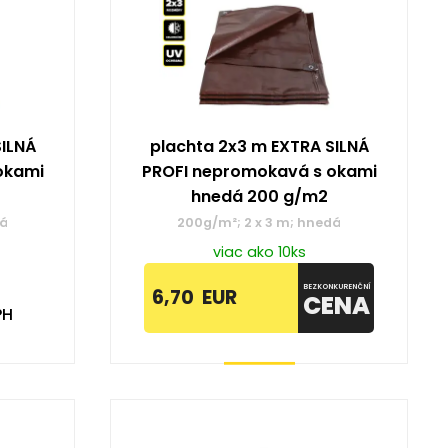
SILNÁ
plachta 2x3 m EXTRA SILNÁ
okami
PROFI nepromokavá s okami
hnedá 200 g/m2
dá
200g/m²; 2 x 3 m; hnedá
viac ako 10ks
BEZKONKURENČNÍ
6,70
EUR
CENA
PH
Kúpiť