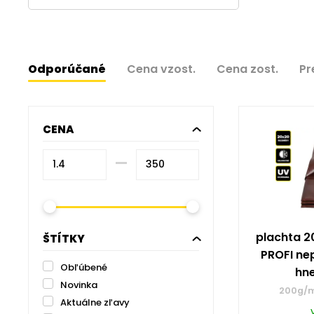
Odporúčané
Cena vzost.
Cena zost.
Pr
CENA
–⁠
plachta 2
ŠTÍTKY
PROFI ne
Obľúbené
hn
Novinka
200g/m
Aktuálne zľavy