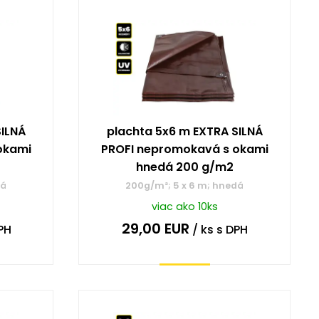
SILNÁ
plachta 5x6 m EXTRA SILNÁ
okami
PROFI nepromokavá s okami
hnedá 200 g/m2
dá
200g/m²; 5 x 6 m; hnedá
viac ako 10ks
29,00
EUR
PH
/ ks
s DPH
Kúpiť