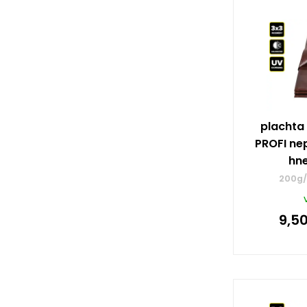
plachta
PROFI ne
hn
200g/
9,5