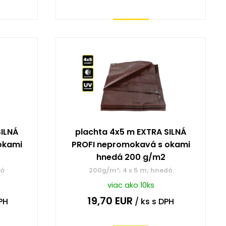
Kúpiť
SILNÁ
plachta 4x5 m EXTRA SILNÁ
okami
PROFI nepromokavá s okami
hnedá 200 g/m2
dá
200g/m²; 4 x 5 m; hnedá
viac ako 10ks
19,70
EUR
PH
/ ks
s DPH