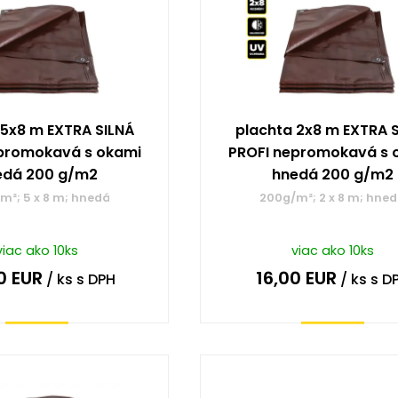
 5x8 m EXTRA SILNÁ
plachta 2x8 m EXTRA 
promokavá s okami
PROFI nepromokavá s 
edá 200 g/m2
hnedá 200 g/m2
m²; 5 x 8 m; hnedá
200g/m²; 2 x 8 m; hne
viac ako 10ks
viac ako 10ks
0
EUR
16,00
EUR
/ ks
s DPH
/ ks
s D
Kúpiť
Kúpiť