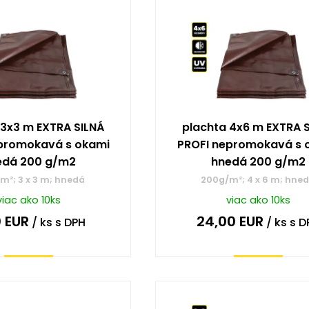
 3x3 m EXTRA SILNÁ
plachta 4x6 m EXTRA 
promokavá s okami
PROFI nepromokavá s 
edá 200 g/m2
hnedá 200 g/m2
m²; 3 x 3 m; hnedá
200g/m²; 4 x 6 m; hne
viac ako 10ks
viac ako 10ks
0
EUR
24,00
EUR
/ ks
s DPH
/ ks
s D
Kúpiť
Kúpiť