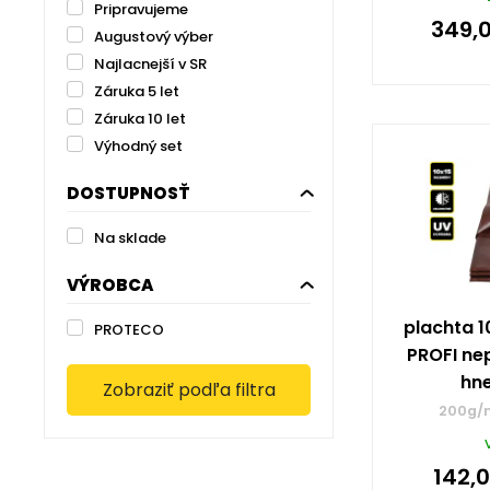
Pripravujeme
349,
Augustový výber
Najlacnejší v SR
Záruka 5 let
Záruka 10 let
Výhodný set
DOSTUPNOSŤ
Na sklade
VÝROBCA
plachta 1
PROTECO
PROFI ne
hn
Zobraziť podľa filtra
200g/m
142,