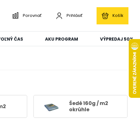
Porovnať
Prihlásiť
Košík
 VOĽNÝ ČAS
AKU PROGRAM
VÝPREDAJ 50%
Šedé 160g / m2
m2
okrúhle