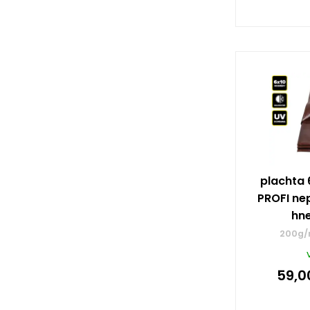
plachta 
PROFI ne
hn
200g/m
59,0