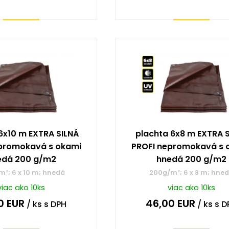
Kúpiť
Kúpiť
6x10 m EXTRA SILNÁ
plachta 6x8 m EXTRA 
promokavá s okami
PROFI nepromokavá s 
edá 200 g/m2
hnedá 200 g/m2
²; 6 x 10 m; hnedá
200g/m²; 6 x 8 m; hne
viac ako 10ks
viac ako 10ks
0
EUR
46,00
EUR
/ ks
s DPH
/ ks
s D