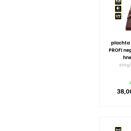
plachta
PROFI ne
hn
200g/
38,0