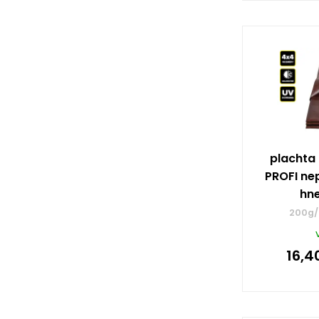
plachta
PROFI ne
hn
200g/
16,4