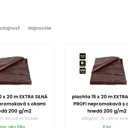
edajnosť
Najnovšie
0 x 20 m EXTRA SILNÁ
plachta 15 x 20 m EXTRA
promokavá s okami
PROFI nepromokavá s 
edá 200 g/m2
hnedá 200 g/m2
²; 20 x 20 m; hnedá
200g/m²; 15 x 20 m; hn
viac ako 10ks
6 ks