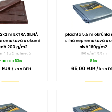
 2x2 m EXTRA SILNÁ
plachta 5,5 m okrúhla 
promokavá s okami
silná nepremokavá s 
edá 200 g/m2
sivá 160g/m2
m²; 2 x 2 m; hnedá
160 g/m²; 5,5 m
viac ako 10ks
8 ks
0
EUR
65,00
EUR
/ ks
s DPH
/ ks
s D
Kúpiť
Kúpiť