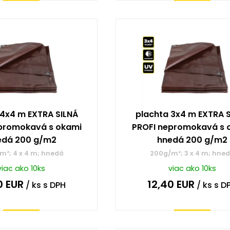
Kúpiť
Kúpiť
 4x4 m EXTRA SILNÁ
plachta 3x4 m EXTRA 
promokavá s okami
PROFI nepromokavá s 
edá 200 g/m2
hnedá 200 g/m2
m²; 4 x 4 m; hnedá
200g/m²; 3 x 4 m; hne
viac ako 10ks
viac ako 10ks
0
EUR
12,40
EUR
/ ks
s DPH
/ ks
s D
Kúpiť
Kúpiť