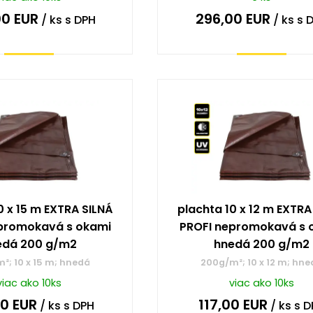
00
EUR
296,00
EUR
/ ks
s DPH
/ ks
s 
Kúpiť
Kúpiť
0 x 15 m EXTRA SILNÁ
plachta 10 x 12 m EXTRA
promokavá s okami
PROFI nepromokavá s 
edá 200 g/m2
hnedá 200 g/m2
²; 10 x 15 m; hnedá
200g/m²; 10 x 12 m; hne
viac ako 10ks
viac ako 10ks
00
EUR
117,00
EUR
/ ks
s DPH
/ ks
s D