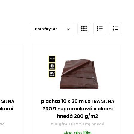
Položky:
48
 SILNÁ
plachta 10 x 20 m EXTRA SILNÁ
okami
PROFI nepromokavá s okami
hnedá 200 g/m2
edá
200g/m²; 10 x 20 m; hnedá
viac ako 10ks