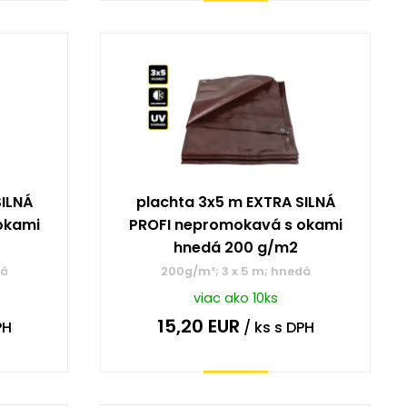
Kúpiť
SILNÁ
plachta 3x5 m EXTRA SILNÁ
okami
PROFI nepromokavá s okami
hnedá 200 g/m2
dá
200g/m²; 3 x 5 m; hnedá
viac ako 10ks
15,20
EUR
PH
/ ks
s DPH
Kúpiť