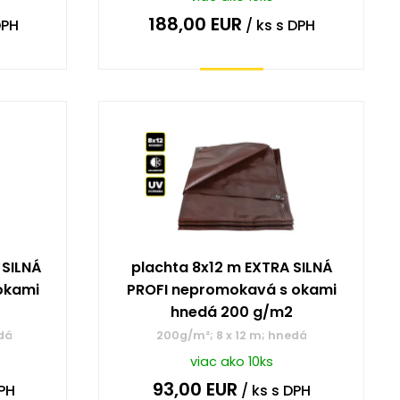
188,00
EUR
DPH
/ ks
s DPH
Kúpiť
 SILNÁ
plachta 8x12 m EXTRA SILNÁ
okami
PROFI nepromokavá s okami
hnedá 200 g/m2
dá
200g/m²; 8 x 12 m; hnedá
viac ako 10ks
93,00
EUR
PH
/ ks
s DPH