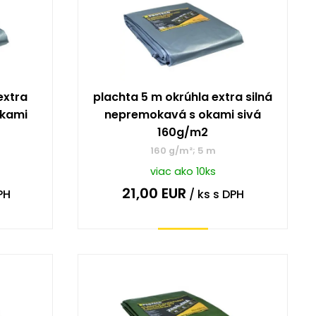
extra
plachta 5 m okrúhla extra silná
okami
nepremokavá s okami sivá
160g/m2
160 g/m²; 5 m
viac ako 10ks
21,00
EUR
PH
/ ks
s DPH
Kúpiť