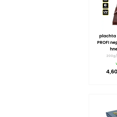
plachta
PROFI ne
hn
200g/
4,6