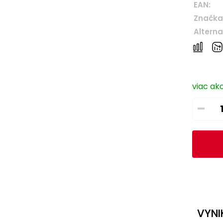
EAN:
Značka
Alterna
viac ak
–
VYNI