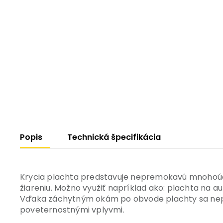
Popis
Technická špecifikácia
Krycia plachta predstavuje nepremokavú mnohoúčel
žiareniu. Možno využiť napríklad ako: plachta na a
Vďaka záchytným okám po obvode plachty sa nepr
poveternostnými vplyvmi.