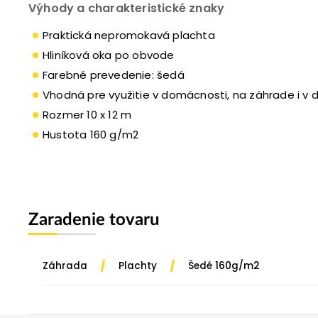
Výhody a charakteristické znaky
Praktická nepromokavá plachta
Hliníková oka po obvode
Farebné prevedenie: šedá
Vhodná pre využitie v domácnosti, na záhrade i v di
Rozmer 10 x 12 m
Hustota 160 g/m2
Zaradenie tovaru
/
/
Záhrada
Plachty
Šedé 160g/m2