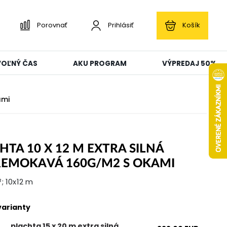
Porovnať
Prihlásiť
Košík
 VOĽNÝ ČAS
AKU PROGRAM
VÝPREDAJ 50%
ami
HTA 10 X 12 M EXTRA SILNÁ
EMOKAVÁ 160G/M2 S OKAMI
; 10x12 m
varianty
plachta 15 x 20 m extra silná