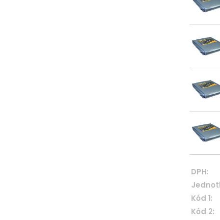
DPH:
Jednot
Kód 1:
Kód 2: