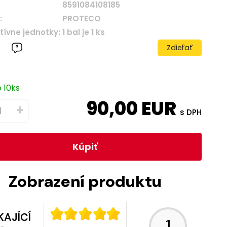
8591084108185
:
PROTECO
tívne jednotky:
1
bal je
1
ks
Zdieľať
o 10ks
90,00
EUR
+
s DPH
Kúpiť
Zobrazení produktu
KAJÍCÍ
1