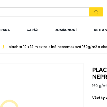
HRADA
GARÁŽ
DOMÁCNOSŤ
DETI A
/
plachta 10 x 12 m extra silná nepremokavá 160g/m2 s ok
PLAC
NEPR
160 g/m²
Všetky 