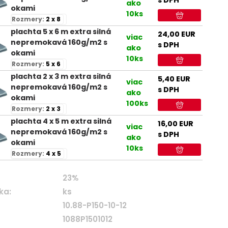
s DPH
ako
okami
10ks
Rozmery:
2 x 8
plachta 5 x 6 m extra silná
24,00
EUR
viac
nepremokavá 160g/m2 s
s DPH
ako
okami
10ks
Rozmery:
5 x 6
plachta 2 x 3 m extra silná
5,40
EUR
viac
nepremokavá 160g/m2 s
s DPH
ako
okami
100ks
Rozmery:
2 x 3
plachta 4 x 5 m extra silná
16,00
EUR
viac
nepremokavá 160g/m2 s
s DPH
ako
okami
10ks
Rozmery:
4 x 5
23%
ka:
ks
10.88-P150-10-12
1088P1501012