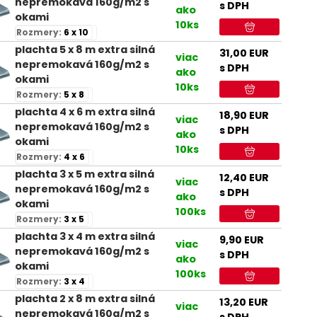
nepremokavá 160g/m2 s
s DPH
ako
okami
10ks
Rozmery:
6 x 10
plachta 5 x 8 m extra silná
31,00
EUR
viac
nepremokavá 160g/m2 s
s DPH
ako
okami
10ks
Rozmery:
5 x 8
plachta 4 x 6 m extra silná
18,90
EUR
viac
nepremokavá 160g/m2 s
s DPH
ako
okami
10ks
Rozmery:
4 x 6
plachta 3 x 5 m extra silná
12,40
EUR
viac
nepremokavá 160g/m2 s
s DPH
ako
okami
100ks
Rozmery:
3 x 5
plachta 3 x 4 m extra silná
9,90
EUR
viac
nepremokavá 160g/m2 s
s DPH
ako
okami
100ks
Rozmery:
3 x 4
plachta 2 x 8 m extra silná
13,20
EUR
viac
nepremokavá 160g/m2 s