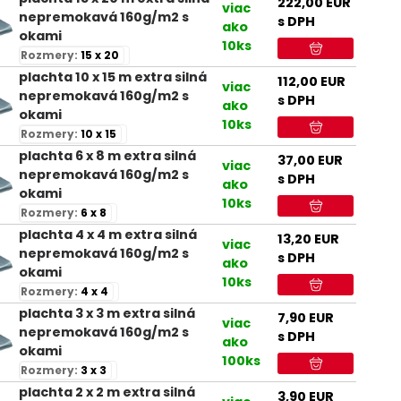
222,00
EUR
viac
nepremokavá 160g/m2 s
s DPH
ako
okami
10ks
Rozmery:
15 x 20
plachta 10 x 15 m extra silná
112,00
EUR
viac
nepremokavá 160g/m2 s
s DPH
ako
okami
10ks
Rozmery:
10 x 15
plachta 6 x 8 m extra silná
37,00
EUR
viac
nepremokavá 160g/m2 s
s DPH
ako
okami
10ks
Rozmery:
6 x 8
plachta 4 x 4 m extra silná
13,20
EUR
viac
nepremokavá 160g/m2 s
s DPH
ako
okami
10ks
Rozmery:
4 x 4
plachta 3 x 3 m extra silná
7,90
EUR
viac
nepremokavá 160g/m2 s
s DPH
ako
okami
100ks
Rozmery:
3 x 3
plachta 2 x 2 m extra silná
3,90
EUR