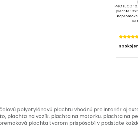
PROTECO 10.
plachta 10x1
nepromokav
16
spokoje
ovú polyetylénovú plachtu vhodnú pre interiér aj exte
uto, plachta na vozík, plachta na motorku, plachta na pe
emokavá plachta tvarom prispôsobí v podstate každém