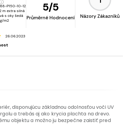
5
/
5
88-P150-10-12
2 m extra silná
Názory Zákazníků
á s oky šedá
Průměrné Hodnocení
0g/m2
26.06.2023
nost
riér, disponujúcu základnou odolnosťou voči UV
rgolu a trebás aj ako krycia plachta na drevo.
u objektu a možno ju bezpečne zaistiť pred