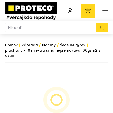
/
/
/
/
Domov
Záhrada
Plachty
Šedé 160g/m2
plachta 6 x 10 m extra silná nepremokavá 160g/m2 s
okami