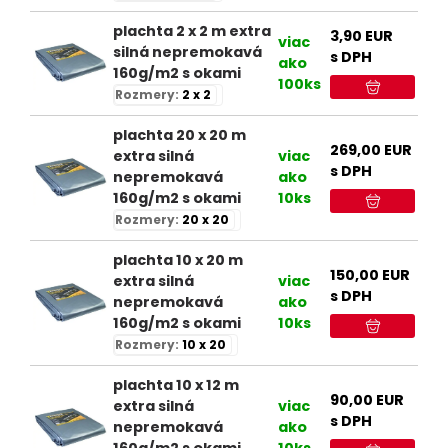
plachta 2 x 2 m extra
3,90
EUR
viac
silná nepremokavá
s DPH
ako
160g/m2 s okami
100ks
Rozmery:
2 x 2
plachta 20 x 20 m
269,00
EUR
extra silná
viac
s DPH
nepremokavá
ako
160g/m2 s okami
10ks
Rozmery:
20 x 20
plachta 10 x 20 m
150,00
EUR
extra silná
viac
s DPH
nepremokavá
ako
160g/m2 s okami
10ks
Rozmery:
10 x 20
plachta 10 x 12 m
90,00
EUR
extra silná
viac
s DPH
nepremokavá
ako
160g/m2 s okami
10ks