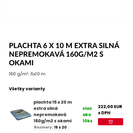
PLACHTA 6 X 10 M EXTRA SILNÁ
NEPREMOKAVÁ 160G/M2 S
OKAMI
160 g/m²; 6x10 m
Všetky varianty
plachta 15 x 20 m
222,00
EUR
extra silná
viac
s DPH
nepremokavá
ako
160g/m2 s okami
10ks
Rozmery:
15 x 20