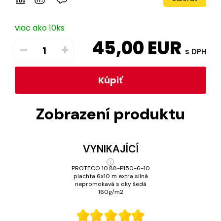
viac ako 10ks
45,00
EUR
–
+
s DPH
Kúpiť
Zobrazení produktu
VYNIKAJÍCÍ
PROTECO 10.88-P150-6-10
plachta 6x10 m extra silná
nepromokavá s oky šedá
160g/m2