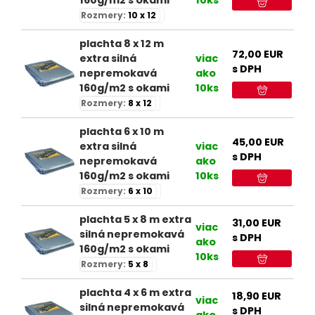
Rozmery:
10 x 12
plachta 8 x 12 m
72,00
EUR
extra silná
viac
s DPH
nepremokavá
ako
160g/m2 s okami
10ks
Rozmery:
8 x 12
plachta 6 x 10 m
45,00
EUR
extra silná
viac
s DPH
nepremokavá
ako
160g/m2 s okami
10ks
Rozmery:
6 x 10
plachta 5 x 8 m extra
31,00
EUR
viac
silná nepremokavá
s DPH
ako
160g/m2 s okami
10ks
Rozmery:
5 x 8
plachta 4 x 6 m extra
18,90
EUR
viac
silná nepremokavá
s DPH
ako