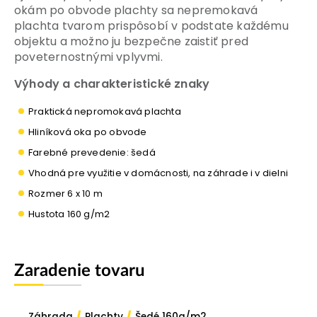
okám po obvode plachty sa nepremokavá
plachta tvarom prispôsobí v podstate každému
objektu a možno ju bezpečne zaistiť pred
poveternostnými vplyvmi.
Výhody a charakteristické znaky
Praktická nepromokavá plachta
Hliníková oka po obvode
Farebné prevedenie: šedá
Vhodná pre využitie v domácnosti, na záhrade i v dielni
Rozmer 6 x 10 m
Hustota 160 g/m2
Zaradenie tovaru
/
/
Záhrada
Plachty
Šedé 160g/m2