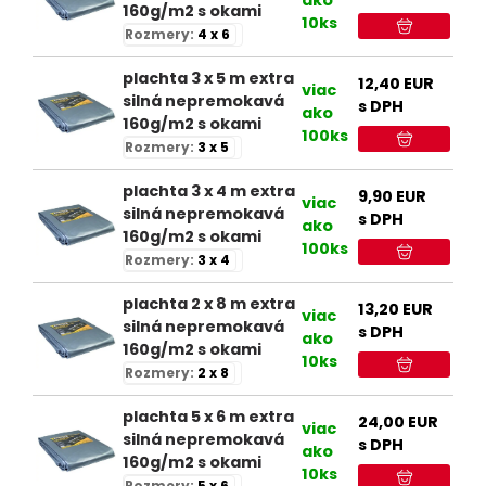
160g/m2 s okami
10ks
Rozmery:
4 x 6
plachta 3 x 5 m extra
12,40
EUR
viac
silná nepremokavá
s DPH
ako
160g/m2 s okami
100ks
Rozmery:
3 x 5
plachta 3 x 4 m extra
9,90
EUR
viac
silná nepremokavá
s DPH
ako
160g/m2 s okami
100ks
Rozmery:
3 x 4
plachta 2 x 8 m extra
13,20
EUR
viac
silná nepremokavá
s DPH
ako
160g/m2 s okami
10ks
Rozmery:
2 x 8
plachta 5 x 6 m extra
24,00
EUR
viac
silná nepremokavá
s DPH
ako
160g/m2 s okami
10ks
Rozmery:
5 x 6