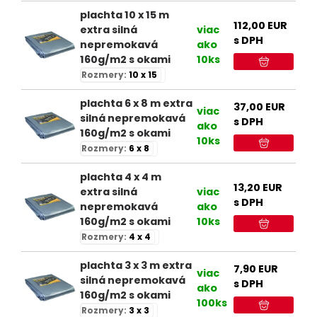
plachta 10 x 15 m
112,00
EUR
extra silná
viac
s DPH
nepremokavá
ako
160g/m2 s okami
10ks
Rozmery:
10 x 15
plachta 6 x 8 m extra
37,00
EUR
viac
silná nepremokavá
s DPH
ako
160g/m2 s okami
10ks
Rozmery:
6 x 8
plachta 4 x 4 m
13,20
EUR
extra silná
viac
s DPH
nepremokavá
ako
160g/m2 s okami
10ks
Rozmery:
4 x 4
plachta 3 x 3 m extra
7,90
EUR
viac
silná nepremokavá
s DPH
ako
160g/m2 s okami
100ks
Rozmery:
3 x 3