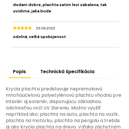
dodani dobre, plachta zatim lezi zabalena, tak
uvidime, jaka bude
25.06.2023
odolná, velká spokojenost
Popis
Technická špecifikácia
Krycia plachta predstavuje nepremokavú
mnohoúčelovú polyetylénovú plachtu vhodnú pre
interiér aj exteriér, disponujúcu základnou
odolnosťou voči UV žiareniu. Možno využiť
napríklad ako: plachta na auto, plachta na vozík,
plachta na motorku, plachta na pergolu a trebás
aj ako krycia plachta na drevo. Vďaka záchytným