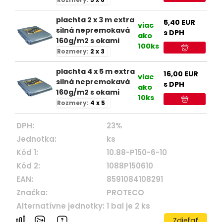
plachta 2 x 3 m extra
5,40
EUR
viac
silná nepremokavá
s DPH
ako
160g/m2 s okami
100ks
Rozmery:
2 x 3
plachta 4 x 5 m extra
16,00
EUR
viac
silná nepremokavá
s DPH
ako
160g/m2 s okami
10ks
Rozmery:
4 x 5
DPH:
23%
Jednotka:
ks
Kód 1:
10.88-P150-6-10
Kód 2:
1088P150610
EAN:
8591084108291
Značka:
PROTECO
Alternatívne jednotky:
1
bal je
2
ks
Zdieľať