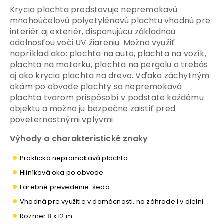
Krycia plachta predstavuje nepremokavú
mnohoúčelovú polyetylénovú plachtu vhodnú pre
interiér aj exteriér, disponujúcu základnou
odolnosťou voči UV žiareniu. Možno využiť
napríklad ako: plachta na auto, plachta na vozík,
plachta na motorku, plachta na pergolu a trebás
aj ako krycia plachta na drevo. Vďaka záchytným
okám po obvode plachty sa nepremokavá
plachta tvarom prispôsobí v podstate každému
objektu a možno ju bezpečne zaistiť pred
poveternostnými vplyvmi.
Výhody a charakteristické znaky
Praktická nepromokavá plachta
Hliníková oka po obvode
Farebné prevedenie: šedá
Vhodná pre využitie v domácnosti, na záhrade i v dielni
Rozmer 8 x 12 m