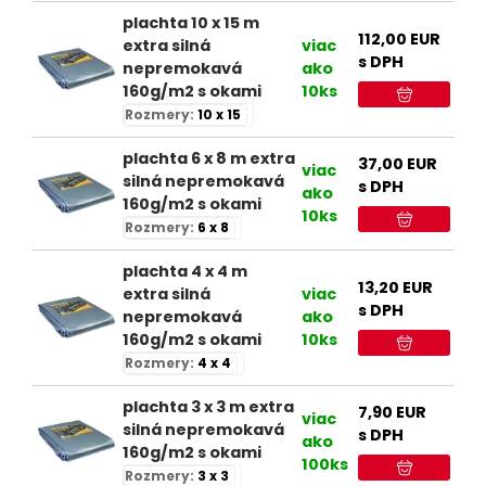
plachta 10 x 15 m
112,00
EUR
extra silná
viac
s DPH
nepremokavá
ako
160g/m2 s okami
10ks
Rozmery:
10 x 15
plachta 6 x 8 m extra
37,00
EUR
viac
silná nepremokavá
s DPH
ako
160g/m2 s okami
10ks
Rozmery:
6 x 8
plachta 4 x 4 m
13,20
EUR
extra silná
viac
s DPH
nepremokavá
ako
160g/m2 s okami
10ks
Rozmery:
4 x 4
plachta 3 x 3 m extra
7,90
EUR
viac
silná nepremokavá
s DPH
ako
160g/m2 s okami
100ks
Rozmery:
3 x 3