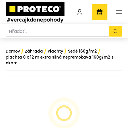
/
/
/
/
Domov
Záhrada
Plachty
Šedé 160g/m2
plachta 8 x 12 m extra silná nepremokavá 160g/m2 s
okami