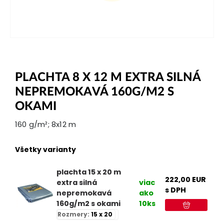
PLACHTA 8 X 12 M EXTRA SILNÁ
NEPREMOKAVÁ 160G/M2 S
OKAMI
160 g/m²; 8x12 m
Všetky varianty
plachta 15 x 20 m
222,00
EUR
extra silná
viac
s DPH
nepremokavá
ako
160g/m2 s okami
10ks
Rozmery:
15 x 20