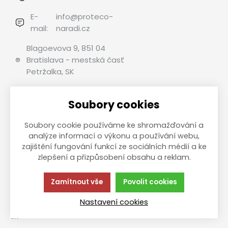
E-
info@proteco-
mail:
naradi.cz
Blagoevova 9, 851 04
Bratislava - mestská časť
Petržalka, SK
Soubory cookies
Možnosti platby
Soubory cookie používáme ke shromažďování a
analýze informací o výkonu a používání webu,
zajištění fungování funkcí ze sociálních médií a ke
zlepšení a přizpůsobení obsahu a reklam.
This site is protected by reCAPTCHA and the Google
Privacy
Policy
and
Terms of Service
apply.
Zamítnout vše
Povolit cookies
Táto stránka používa súbory cookies.
Zásady ochrany
Kliknite pre viac informácií.
osobných údajov
Nastavení cookies
© 2013-2026 Internetový obchod B2C PROTECO náradie pro
SK