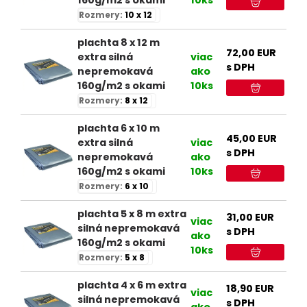
Rozmery:
10 x 12
plachta 8 x 12 m
72,00
EUR
extra silná
viac
s DPH
nepremokavá
ako
160g/m2 s okami
10ks
Rozmery:
8 x 12
plachta 6 x 10 m
45,00
EUR
extra silná
viac
s DPH
nepremokavá
ako
160g/m2 s okami
10ks
Rozmery:
6 x 10
plachta 5 x 8 m extra
31,00
EUR
viac
silná nepremokavá
s DPH
ako
160g/m2 s okami
10ks
Rozmery:
5 x 8
plachta 4 x 6 m extra
18,90
EUR
viac
silná nepremokavá
s DPH
ako