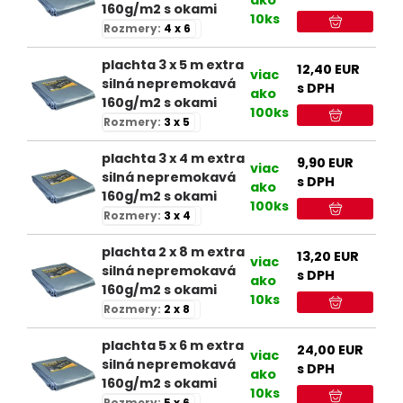
160g/m2 s okami
10ks
Rozmery:
4 x 6
plachta 3 x 5 m extra
12,40
EUR
viac
silná nepremokavá
s DPH
ako
160g/m2 s okami
100ks
Rozmery:
3 x 5
plachta 3 x 4 m extra
9,90
EUR
viac
silná nepremokavá
s DPH
ako
160g/m2 s okami
100ks
Rozmery:
3 x 4
plachta 2 x 8 m extra
13,20
EUR
viac
silná nepremokavá
s DPH
ako
160g/m2 s okami
10ks
Rozmery:
2 x 8
plachta 5 x 6 m extra
24,00
EUR
viac
silná nepremokavá
s DPH
ako
160g/m2 s okami
10ks
Rozmery:
5 x 6