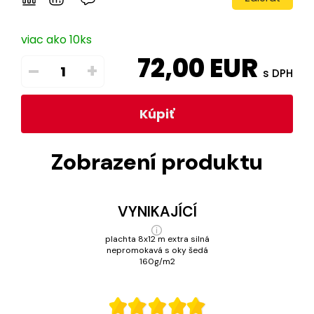
viac ako 10ks
72,00
EUR
–
+
s DPH
Kúpiť
Zobrazení produktu
VYNIKAJÍCÍ
plachta 8x12 m extra silná
nepromokavá s oky šedá
160g/m2