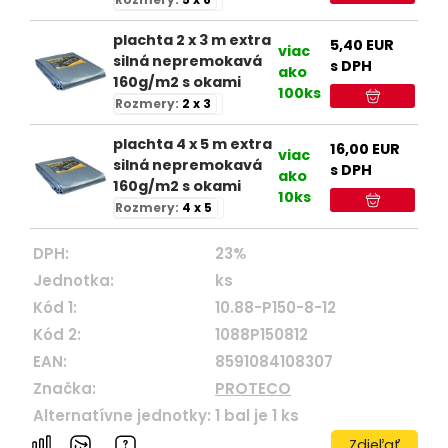
plachta 2 x 3 m extra
5,40
EUR
viac
silná nepremokavá
s DPH
ako
160g/m2 s okami
100ks
Rozmery:
2 x 3
plachta 4 x 5 m extra
16,00
EUR
viac
silná nepremokavá
s DPH
ako
160g/m2 s okami
10ks
Rozmery:
4 x 5
DPH:
23%
Jednotka:
ks
Kód 1:
10.88-P150-8-12
Kód 2:
1088P150812
EAN:
8591084108307
Značka:
PROTECO
Alternatívne jednotky:
1
bal je
1
ks
Zdieľať