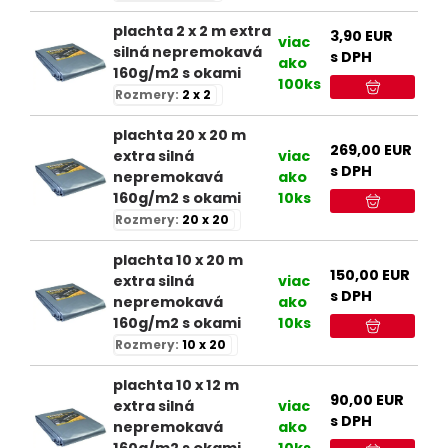
plachta 2 x 2 m extra
3,90
EUR
viac
silná nepremokavá
s DPH
ako
160g/m2 s okami
100ks
Rozmery:
2 x 2
plachta 20 x 20 m
269,00
EUR
extra silná
viac
s DPH
nepremokavá
ako
160g/m2 s okami
10ks
Rozmery:
20 x 20
plachta 10 x 20 m
150,00
EUR
extra silná
viac
s DPH
nepremokavá
ako
160g/m2 s okami
10ks
Rozmery:
10 x 20
plachta 10 x 12 m
90,00
EUR
extra silná
viac
s DPH
nepremokavá
ako
160g/m2 s okami
10ks