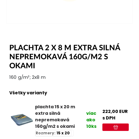
PLACHTA 2 X 8 M EXTRA SILNÁ
NEPREMOKAVÁ 160G/M2 S
OKAMI
160 g/m²; 2x8 m
Všetky varianty
plachta 15 x 20 m
222,00
EUR
extra silná
viac
s DPH
nepremokavá
ako
160g/m2 s okami
10ks
Rozmery:
15 x 20