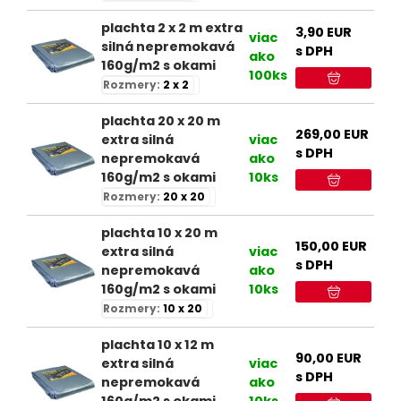
plachta 2 x 2 m extra
3,90
EUR
viac
silná nepremokavá
s DPH
ako
160g/m2 s okami
100ks
Rozmery:
2 x 2
plachta 20 x 20 m
269,00
EUR
extra silná
viac
s DPH
nepremokavá
ako
160g/m2 s okami
10ks
Rozmery:
20 x 20
plachta 10 x 20 m
150,00
EUR
extra silná
viac
s DPH
nepremokavá
ako
160g/m2 s okami
10ks
Rozmery:
10 x 20
plachta 10 x 12 m
90,00
EUR
extra silná
viac
s DPH
nepremokavá
ako
160g/m2 s okami
10ks