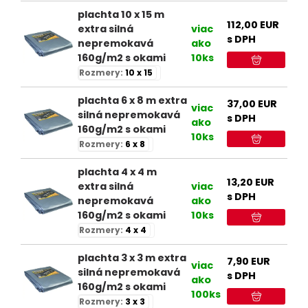
plachta 10 x 15 m
112,00
EUR
extra silná
viac
s DPH
nepremokavá
ako
160g/m2 s okami
10ks
Rozmery:
10 x 15
plachta 6 x 8 m extra
37,00
EUR
viac
silná nepremokavá
s DPH
ako
160g/m2 s okami
10ks
Rozmery:
6 x 8
plachta 4 x 4 m
13,20
EUR
extra silná
viac
s DPH
nepremokavá
ako
160g/m2 s okami
10ks
Rozmery:
4 x 4
plachta 3 x 3 m extra
7,90
EUR
viac
silná nepremokavá
s DPH
ako
160g/m2 s okami
100ks
Rozmery:
3 x 3