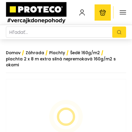
/
/
/
/
Domov
Záhrada
Plachty
Šedé 160g/m2
plachta 2 x 8 m extra silná nepremokavá 160g/m2 s
okami