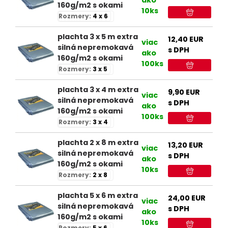
160g/m2 s okami
10ks
Rozmery:
4 x 6
plachta 3 x 5 m extra
12,40
EUR
viac
silná nepremokavá
s DPH
ako
160g/m2 s okami
100ks
Rozmery:
3 x 5
plachta 3 x 4 m extra
9,90
EUR
viac
silná nepremokavá
s DPH
ako
160g/m2 s okami
100ks
Rozmery:
3 x 4
plachta 2 x 8 m extra
13,20
EUR
viac
silná nepremokavá
s DPH
ako
160g/m2 s okami
10ks
Rozmery:
2 x 8
plachta 5 x 6 m extra
24,00
EUR
viac
silná nepremokavá
s DPH
ako
160g/m2 s okami
10ks
Rozmery:
5 x 6