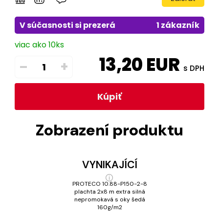
V súčasnosti si prezerá
1 zákazník
viac ako 10ks
13,20
EUR
–
+
s DPH
Kúpiť
Zobrazení produktu
VYNIKAJÍCÍ
PROTECO 10.88-P150-2-8
plachta 2x8 m extra silná
nepromokavá s oky šedá
160g/m2