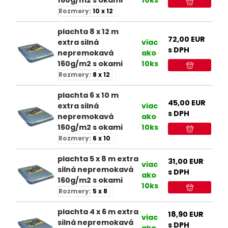
Rozmery:
10 x 12
plachta 8 x 12 m
72,00
EUR
extra silná
viac
s DPH
nepremokavá
ako
160g/m2 s okami
10ks
Rozmery:
8 x 12
plachta 6 x 10 m
45,00
EUR
extra silná
viac
s DPH
nepremokavá
ako
160g/m2 s okami
10ks
Rozmery:
6 x 10
plachta 5 x 8 m extra
31,00
EUR
viac
silná nepremokavá
s DPH
ako
160g/m2 s okami
10ks
Rozmery:
5 x 8
plachta 4 x 6 m extra
18,90
EUR
viac
silná nepremokavá
s DPH
ako