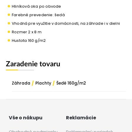
Hliníková oka po obvode
Farebné prevedenie: šedá
Vhodná pre využitie v domácnosti, na záhrade i v dielni
Rozmer 2 x 8 m
Hustota 160 g/m2
Zaradenie tovaru
/
/
Záhrada
Plachty
Šedé 160g/m2
Vše o nákupu
Reklamácie
Obchodné podmienky
Reklamačný poriadok