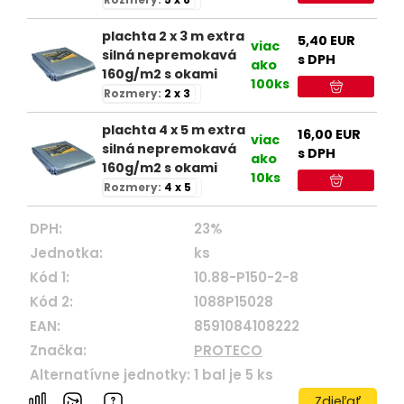
plachta 2 x 3 m extra
5,40
EUR
viac
silná nepremokavá
s DPH
ako
160g/m2 s okami
100ks
Rozmery:
2 x 3
plachta 4 x 5 m extra
16,00
EUR
viac
silná nepremokavá
s DPH
ako
160g/m2 s okami
10ks
Rozmery:
4 x 5
DPH:
23%
Jednotka:
ks
Kód 1:
10.88-P150-2-8
Kód 2:
1088P15028
EAN:
8591084108222
Značka:
PROTECO
Alternatívne jednotky:
1
bal je
5
ks
Zdieľať